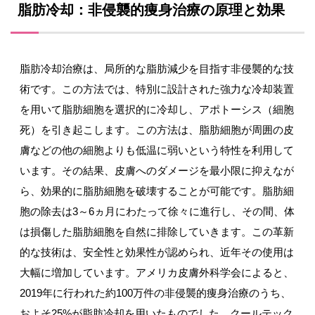
脂肪冷却：非侵襲的痩身治療の原理と効果
脂肪冷却治療は、局所的な脂肪減少を目指す非侵襲的な技
術です。この方法では、特別に設計された強力な冷却装置
を用いて脂肪細胞を選択的に冷却し、アポトーシス（細胞
死）を引き起こします。この方法は、脂肪細胞が周囲の皮
膚などの他の細胞よりも低温に弱いという特性を利用して
います。その結果、皮膚へのダメージを最小限に抑えなが
ら、効果的に脂肪細胞を破壊することが可能です。脂肪細
胞の除去は3～6ヵ月にわたって徐々に進行し、その間、体
は損傷した脂肪細胞を自然に排除していきます。この革新
的な技術は、安全性と効果性が認められ、近年その使用は
大幅に増加しています。アメリカ皮膚外科学会によると、
2019年に行われた約100万件の非侵襲的痩身治療のうち、
およそ25%が脂肪冷却を用いたものでした。クールテック