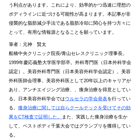
う利点があります。これにより、効率的かつ迅速に理想の
ボディラインに近づける可能性が高まります。本記事が非
侵襲的な脂肪減少手法である脂肪冷却に関心を持つ方々に
とって、有用な情報源となることを願っています。
筆者：元神 賢太
船橋中央クリニック院長/青山セレスクリニック理事長。
1999年慶応義塾大学医学部卒。外科専門医（日本外科学会
認定）。美容外科専門医（日本美容外科学会認定）。美容
外科医師会理事。美容外科医として20年以上のキャリアが
あり、アンチエイジング治療、、痩身治療を得意としてい
る。日本美容外科学会では
ウルセラの学会発表
を行ってい
る。
痩身治療に関しては自らクールテックを受けてその効
果をCT検査で証明した。
また、実践した痩身治療を生か
して、ベストボディ千葉大会ではグランプリを獲得してい
る。