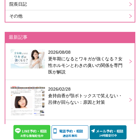
院長日記
その他
最新記事
2026/08/08
更年期になるとワキガが強くなる？女
性ホルモンとわきの臭いの関係を専門
医が解説
2026/02/28
倉持由香が顎ボトックスで笑えない・
呂律が回らない：原因と対策
2026/02/18
LINE予約・相談
電話予約・相談
メール予約・相談
真木よう子の女性の薄毛対策：痛い注
24時間受付中
通話料無料
お得な情報配信中