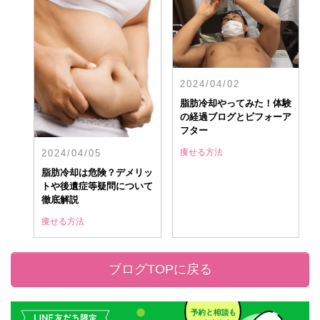
2024/04/02
脂肪冷却やってみた！体験
の経過ブログとビフォーア
フター
痩せる方法
2024/04/05
脂肪冷却は危険？デメリッ
トや後遺症等疑問について
徹底解説
痩せる方法
ブログTOPに戻る