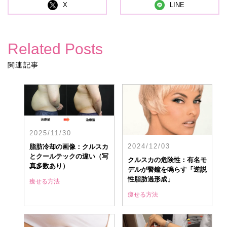
X
LINE
Related Posts
関連記事
2025/11/30
2024/12/03
脂肪冷却の画像：クルスカ
とクールテックの違い（写
クルスカの危険性：有名モ
真多数あり）
デルが警鐘を鳴らす「逆説
性脂肪過形成」
痩せる方法
痩せる方法