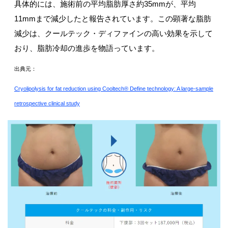
具体的には、施術前の平均脂肪厚さ約35mmが、平均
11mmまで減少したと報告されています。この顕著な脂肪
減少は、クールテック・ディファインの高い効果を示して
おり、脂肪冷却の進歩を物語っています。
出典元：
Cryolipolysis for fat reduction using Cooltech® Define technology: A large-sample
retrospective clinical study