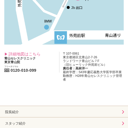
詳細地図はこちら
〒107-0061
東京都港区北青山2-7-26
青山セレスクリニック
ランドワーク青山ビル７F
東京青山院
（旧ヒューリック外苑前ビル）
フリーダイヤル
責任者：高林洋一
0120-010-099
最終学歴：S43年慶応義塾大学医学部卒業
勤務歴：H28年青山セレスクリニック管理
者
院長紹介
スタッフ紹介