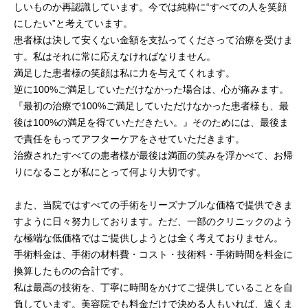
しいものか再認識しています。今では純粋に“すべての人を笑顔
にしたい”と考えています。
患者様は決して安くない金額を支払ってくださって治療を受けま
す。私はそれに常に応えなければなりません。
満足した患者様の笑顔は私に力を与えてくれます。
逆に100%ご満足していただけなかった場合は、心が痛みます。
『最初の治療で100%ご満足していただけなかった患者様も、最
後は100%の満足を得ていただきたい。』そのためには、最後ま
で責任をもってアフターケアをさせていただきます。
治療されたすべての患者様が最後は満面の笑みを浮かべて、お帰
りになることが私にとって何より大切です。
また、当院ではすべての手術をリーズナブルな価格で提供できま
すように日々努力しております。ただ、一部のクリニックのよう
な極端な低価格ではご提供しようとは全く考えておりません。
手術料金は、手術の材料費・コスト・技術料・手術時間を料金に
換算したものの合計です。
私は最高の技術を、丁寧に時間をかけてご提供していることを自
負しています。美容院でも料金だけで決める人もいれば、遠くま