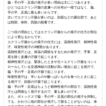
脇・手の平・足底の発汗が多い理由は主に二つあります。
ひとつはエクリン汗腺の皮膚への分布が一様ではなく、脇、
手の平、足底に最も多いからです。
次いでエクリン汗腺が多いのは、顔面などの露出部で、あと
は頸部、体幹、四肢の順番です。
二つ目の理由としてはエクリン汗腺からの発汗の仕方が部位
により異なるからです。
エクリン汗腺からの発汗の仕方には、温熱性発汗、精神性発
汗、味覚性発汗の3種類があります。
温熱性発汗とは、体温の調節をするための発汗で、手掌、足
底を除く皮膚の汗腺で起こります。
精神性発汗とは、緊張したときや元々エクリン汗腺をコント
ロールしている交感神経の活動が高い場合に起こる発汗で、
脇・手の平・足底の汗腺で起こります。
味覚性発汗は、辛いものや酸っぱいものを食べたときに起こ
る発汗で、顔面の汗腺で起こります。
脇・手の平・足底はちょうど精神性発汗の部位で、温熱性発
汗とは関係なく発汗するので、量も多いのです。
また、ボトックスで脇・手の平・足底の部位の発汗を抑制し
ても、かわりに他の部位が発汗して困ることがないのは、体