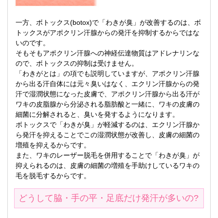
一方、ボトックス(botox)で「わきが臭」が改善するのは、ボ
トックスがアポクリン汗腺からの発汗を抑制するからではな
いのです。
そもそもアポクリン汗腺への神経伝達物質はアドレナリンな
ので、ボトックスの抑制は受けません。
「わきがとは」の項でも説明していますが、アポクリン汗腺
から出る汗自体には元々臭いはなく、エクリン汗腺からの発
汗で湿潤状態になった皮膚で、アポクリン汗腺から出る汗が
ワキの皮脂腺から分泌される脂肪酸と一緒に、ワキの皮膚の
細菌に分解されると、臭いを発するようになります。
ボトックスで「わきが臭」が軽減するのは、エクリン汗腺か
ら発汗を抑えることでこの湿潤状態が改善し、皮膚の細菌の
増殖を抑えるからです。
また、ワキのレーザー脱毛を併用することで「わきが臭」が
抑えられるのは、皮膚の細菌の増殖を手助けしているワキの
毛を脱毛するからです。
どうして脇・手の平・足底だけ発汗が多いの?