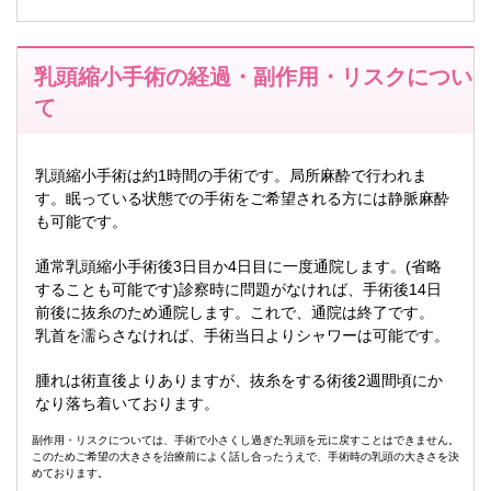
乳頭縮小手術の経過・副作用・リスクについ
て
乳頭縮小手術は約1時間の手術です。局所麻酔で行われま
す。眠っている状態での手術をご希望される方には静脈麻酔
も可能です。
通常乳頭縮小手術後3日目か4日目に一度通院します。(省略
することも可能です)診察時に問題がなければ、手術後14日
前後に抜糸のため通院します。これで、通院は終了です。
乳首を濡らさなければ、手術当日よりシャワーは可能です。
腫れは術直後よりありますが、抜糸をする術後2週間頃にか
なり落ち着いております。
副作用・リスクについては、手術で小さくし過ぎた乳頭を元に戻すことはできません。
このためご希望の大きさを治療前によく話し合ったうえで、手術時の乳頭の大きさを決
めております。