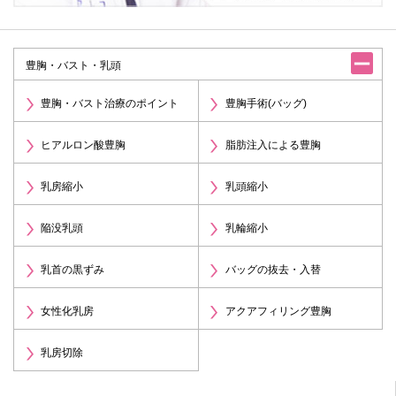
豊胸・バスト・乳頭
豊胸・バスト治療のポイント
豊胸手術(バッグ)
ヒアルロン酸豊胸
脂肪注入による豊胸
乳房縮小
乳頭縮小
陥没乳頭
乳輪縮小
乳首の黒ずみ
バッグの抜去・入替
女性化乳房
アクアフィリング豊胸
乳房切除