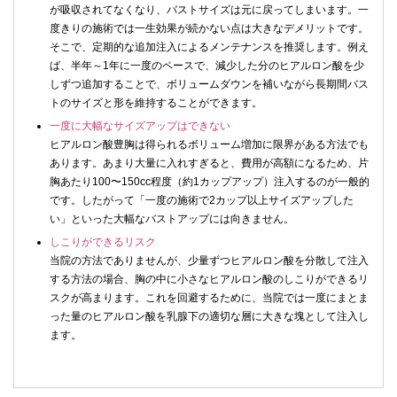
が吸収されてなくなり、バストサイズは元に戻ってしまいます。一
度きりの施術では一生効果が続かない点は大きなデメリットです。
そこで、定期的な追加注入によるメンテナンスを推奨します。例え
ば、半年～1年に一度のペースで、減少した分のヒアルロン酸を少
しずつ追加することで、ボリュームダウンを補いながら長期間バス
トのサイズと形を維持することができます。
一度に大幅なサイズアップはできない
ヒアルロン酸豊胸は得られるボリューム増加に限界がある方法でも
あります。あまり大量に入れすぎると、費用が高額になるため、片
胸あたり100〜150cc程度（約1カップアップ）注入するのが一般的
です。したがって「一度の施術で2カップ以上サイズアップした
い」といった大幅なバストアップには向きません。
しこりができるリスク
当院の方法でありませんが、少量ずつヒアルロン酸を分散して注入
する方法の場合、胸の中に小さなヒアルロン酸のしこりができるリ
スクが高まります。これを回避するために、当院では一度にまとま
った量のヒアルロン酸を乳腺下の適切な層に大きな塊として注入し
ます。