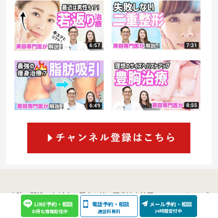
当院は開設20年以上の歴史を持つ医療法人社団セレスのグループ
LINE予約・相談
電話予約・相談
メール予約・相談
クリニックです。
千葉船橋院：千葉県船橋市（JR総武線・横須
24時間受付中
通話料無料
お得な情報配信中