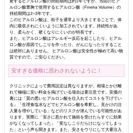
射するヒアルロン酸の持続期間は約1年ですが、当院のヒア
ルロン酸豊胸で使用するヒアルロン酸（Fineha Volume）の
持続期間は2~3年です。
このヒアルロン酸は、粒子を通常より大きくすることで、体
内に吸収されにくいように加工されています。持続性があ
り、柔らかく、硬くなりにくいのが特長です。
また、ヒアルロン酸はアレルギー反応を起こしたり、ヒアル
ロン酸が原因でしこりを作ったり、がんになったりすること
は絶対にありません。 ヒアルロン酸は安全性が極めて高い物
質ですので、ご安心ください。
安すぎる価格に惑わされないように！
クリニックによって費用設定は異なりますが、相場とかけ離
れて極端に安い料金を掲げている場合は要注意です。安価の
裏には「質の悪いヒアルロン酸を仕入れてコストを下げてい
る」「生理食塩水などでヒアルロン酸を希釈し、見かけの注
入量を増やしている」などのリスクが潜んでいる可能性があ
ります。実際に「安さに惹かれて施術を受けたらすぐに効果
がなくなってしまった」「変なしこりだらけになってしまっ
た」という声も聞きます。また、安さをウリにして大量注入