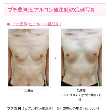
プチ豊胸(ヒアルロン酸注射)の症例写真
プチ豊胸(ヒアルロン酸注射)
治療前
治療後
（左右９０ｃｃずつ注射後７日
目）
プチ豊胸（ヒアルロン酸注射） 合計200㏄の場合495,000円