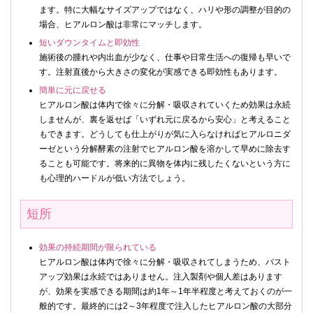
ます。特に大幅なサイズアップではなく、ハリや形の調整が目的の
場合、ヒアルロン酸は非常にマッチします。
短いダウンタイムと即効性
施術後の腫れや内出血が少なく、仕事や日常生活への復帰も早いで
す。注射直後から大きさの変化が実感できる即効性もあります。
簡単に元に戻せる
ヒアルロン酸は体内で徐々に分解・吸収されていくため効果は永続
しませんが、裏を返せば「いずれ元に戻るから安心」と考えること
もできます。どうしても仕上がりが気に入らなければヒアルロニダ
ーゼという分解酵素の注射でヒアルロン酸を溶かして早めに除去す
ることも可能です。将来的に異物を体内に残したくないという方に
も心理的ハードルが低い方法でしょう。
短所
効果の持続期間が限られている
ヒアルロン酸は体内で徐々に分解・吸収されてしまうため、バスト
アップ効果は永続ではありません。注入製剤や個人差はあります
が、効果を実感できる期間は約1年～1年半程度と考えておくのが一
般的です。最終的には2～3年程度で注入したヒアルロン酸の大部分