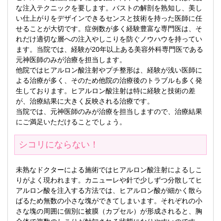
な注入テクニックを要します。バストの解剖を熟知し、美し
い仕上がりをデザインできるセンスと技術を持った医師に任
せることが大切です。症例数が多く経験豊富な専門医は、そ
れだけ適切な層への注入やしこりを防ぐノウハウを持ってい
ます。当院では、経験が20年以上ある美容外科専門医である
元神医師のみが治療を担当します。
他院ではヒアルロン酸注射やプチ整形は、経験が浅い医師に
よる治療が多く、そのため他院の治療後のトラブルも多く発
生しております。ヒアルロン酸注射は特に経験と技術の差
が、治療結果に大きく反映される治療です。
当院では、元神医師のみが治療を担当しますので、治療結果
にご満足いただけることでしょう。
シコリにならない！
未熟なドクターによる施術ではヒアルロン酸注射によるしこ
りがよく現われます。カニューレや針で少しずつ分散してヒ
アルロン酸を注入する方法では、ヒアルロン酸が細かく散ら
ばるため無数の小さな塊ができてしまいます。それぞれの小
さな塊の周囲に個別に被膜（カプセル）が形成されると、胸