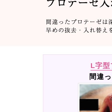
L字
間違