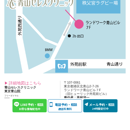
詳細地図はこちら
〒107-0061
東京都港区北青山2-7-26
青山セレスクリニック
ランドワーク青山ビル７F
東京青山院
（旧ヒューリック外苑前ビル）
フリーダイヤル
責任者：高林洋一
0120-010-099
最終学歴：S43年慶応義塾大学医学部卒業
LINE予約・相談
電話予約・相談
メール予約・相談
勤務歴：H28年青山セレスクリニック管理
24時間受付中
通話料無料
お得な情報配信中
者