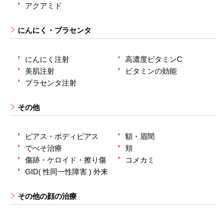
アクアミド
にんにく・プラセンタ
にんにく注射
高濃度ビタミンC
美肌注射
ビタミンの効能
プラセンタ注射
その他
ピアス・ボディピアス
額・眉間
でべそ治療
頬
傷跡・ケロイド・擦り傷
コメカミ
GID( 性同一性障害 ) 外来
その他の顔の治療