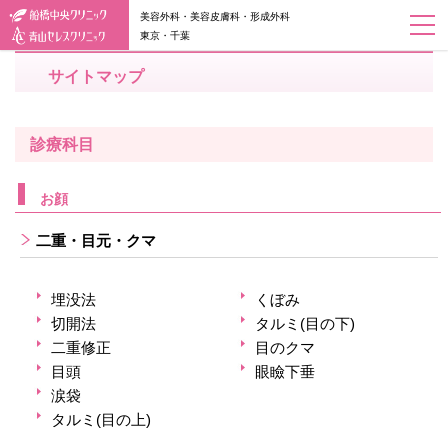
美容外科・美容皮膚科・形成外科
東京・千葉
サイトマップ
診療科目
お顔
二重・目元・クマ
埋没法
くぼみ
切開法
タルミ(目の下)
二重修正
目のクマ
目頭
眼瞼下垂
涙袋
タルミ(目の上)