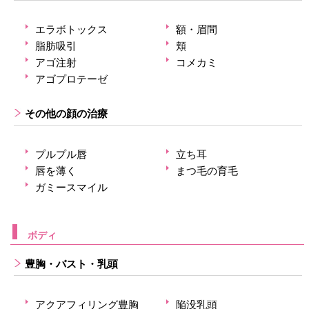
エラボトックス
額・眉間
脂肪吸引
頬
アゴ注射
コメカミ
アゴプロテーゼ
その他の顔の治療
プルプル唇
立ち耳
唇を薄く
まつ毛の育毛
ガミースマイル
ボディ
豊胸・バスト・乳頭
アクアフィリング豊胸
陥没乳頭