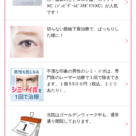
XC（ｼﾞｭﾋﾞﾀﾞｰﾑﾋﾞｽﾀﾎﾞﾘﾌﾄXC）が人気
です！
切らない眼瞼下垂治療で、ぱっちりし
た瞳に！
不潔な印象の男性のシミ・イボは、専
門医のレーザー治療で１回で除去でき
ます。１個５5００円（税込。１ミリ
あたり）。
当院はゴールデンウィーク中も、通常
通り開院しております。