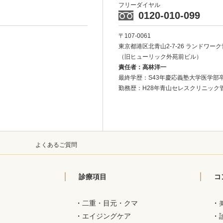
フリーダイヤル
0120-010-099
〒107-0061
東京都港区北青山2-7-26
ランドワーク
（旧ヒューリック外苑前ビル）
責任者：高林洋一
最終学歴：S43年慶応義塾大学医学部
勤務歴：H28年青山セレスクリニック
ー
よくあるご質問
診療項目
コ
・
二重・目元・クマ
・
・
エイジングケア
・