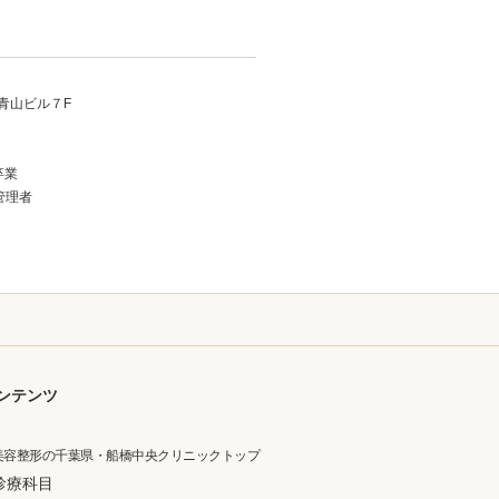
青山ビル７F
卒業
管理者
ンテンツ
美容整形の千葉県・船橋中央クリニックトップ
診療科目