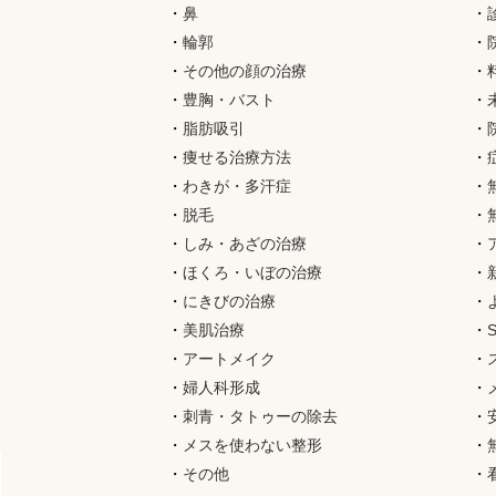
・
鼻
・
・
輪郭
・
・
その他の顔の治療
・
・
豊胸・バスト
・
・
脂肪吸引
・
・
痩せる治療方法
・
・
わきが・多汗症
・
・
脱毛
・
・
しみ・あざの治療
・
・
ほくろ・いぼの治療
・
・
にきびの治療
・
・
美肌治療
・
・
アートメイク
・
・
婦人科形成
・
・
刺青・タトゥーの除去
・
・
メスを使わない整形
・
・
その他
・