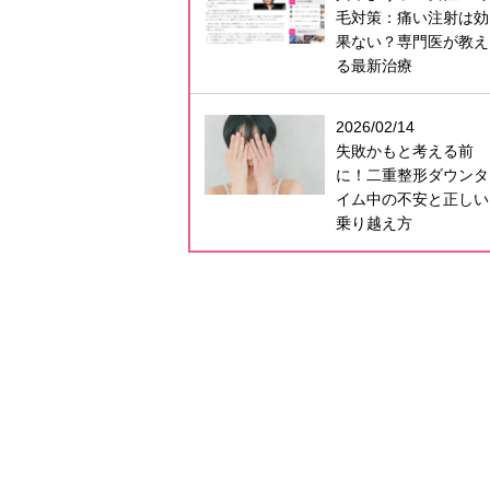
毛対策：痛い注射は効
果ない？専門医が教え
る最新治療
2026/02/14
失敗かもと考える前
に！二重整形ダウンタ
イム中の不安と正しい
乗り越え方