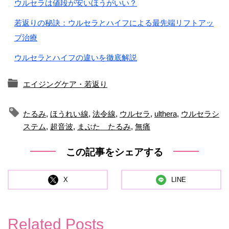
ウルセラは値段が安いほうがいい？
若返りの秘訣：ウルセラとハイフによる最先端リフトアッ
プ治療
ウルセラとハイフの違いを徹底解説
エイジングケア・若返り
たるみ
,
ほうれい線
,
法令線
,
ウルセラ
,
ulthera
,
ウルセラシ
ステム
,
超音波
,
まぶた たるみ
,
無痛
この記事をシェアする
X
LINE
Related Posts