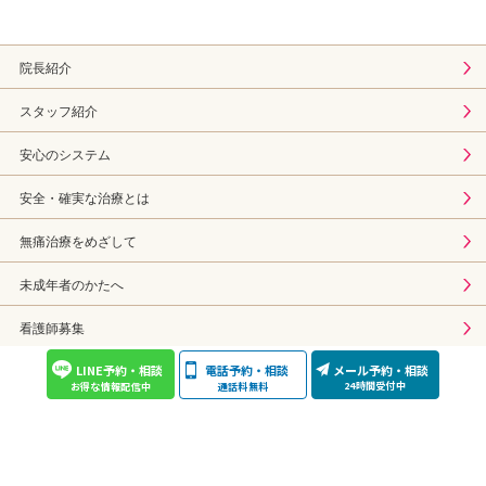
院長紹介
スタッフ紹介
安心のシステム
安全・確実な治療とは
無痛治療をめざして
未成年者のかたへ
看護師募集
LINE予約・相談
電話予約・相談
メール予約・相談
SNS一覧
24時間受付中
通話料無料
お得な情報配信中
プライバシーポリシー
Copyright © Funabashi Chuoh & Aoyama Celes Clinic All Rights Reserved