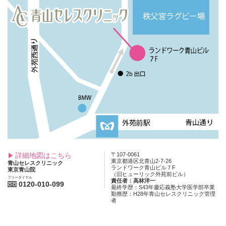
詳細地図はこちら
〒107-0061
東京都港区北青山2-7-26
青山セレスクリニック
ランドワーク青山ビル７F
東京青山院
（旧ヒューリック外苑前ビル）
フリーダイヤル
責任者：高林洋一
0120-010-099
最終学歴：S43年慶応義塾大学医学部卒業
勤務歴：H28年青山セレスクリニック管理
者