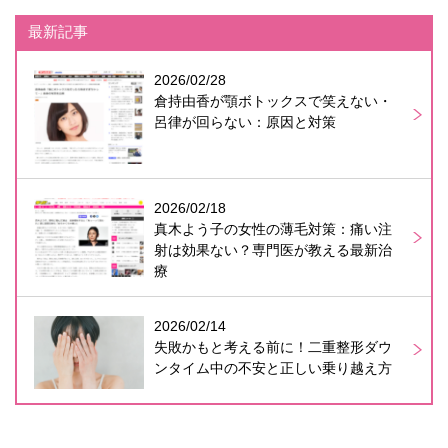
最新記事
2026/02/28
倉持由香が顎ボトックスで笑えない・
呂律が回らない：原因と対策
2026/02/18
真木よう子の女性の薄毛対策：痛い注
射は効果ない？専門医が教える最新治
療
2026/02/14
失敗かもと考える前に！二重整形ダウ
ンタイム中の不安と正しい乗り越え方