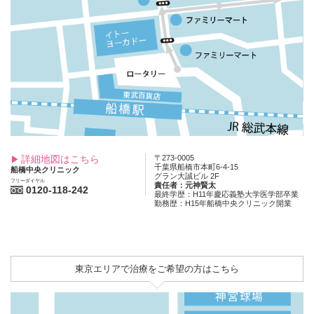
詳細地図はこちら
〒273-0005
千葉県船橋市本町6-4-15
船橋中央クリニック
グラン大誠ビル 2F
フリーダイヤル
責任者：元神賢太
0120-118-242
最終学歴：H11年慶応義塾大学医学部卒業
勤務歴：H15年船橋中央クリニック開業
東京エリアで治療をご希望の方はこちら