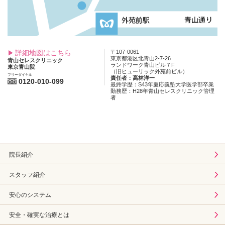
詳細地図はこちら
〒107-0061
東京都港区北青山2-7-26
青山セレスクリニック
ランドワーク青山ビル７F
東京青山院
（旧ヒューリック外苑前ビル）
フリーダイヤル
責任者：高林洋一
0120-010-099
最終学歴：S43年慶応義塾大学医学部卒業
勤務歴：H28年青山セレスクリニック管理
者
院長紹介
スタッフ紹介
安心のシステム
安全・確実な治療とは