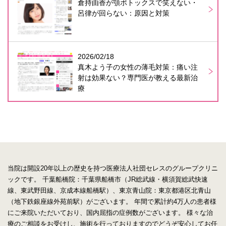
倉持由香が顎ボトックスで笑えない・
呂律が回らない：原因と対策
2026/02/18
真木よう子の女性の薄毛対策：痛い注
射は効果ない？専門医が教える最新治
療
当院は開設20年以上の歴史を持つ医療法人社団セレスのグループクリニ
ックです。
千葉船橋院：千葉県船橋市（JR総武線・横須賀総武快速
線、東武野田線、京成本線船橋駅）、東京青山院：東京都港区北青山
（地下鉄銀座線外苑前駅）がございます。
年間で累計約4万人の患者様
にご来院いただいており、国内屈指の症例数がございます。
様々な治
療のご相談をお受けし、施術を行っておりますのでどうぞ安心してお任