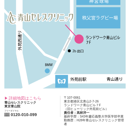
詳細地図はこちら
〒107-0061
東京都港区北青山2-7-26
青山セレスクリニック
ランドワーク青山ビル７F
東京青山院
（旧ヒューリック外苑前ビル）
フリーダイヤル
責任者：高林洋一
0120-010-099
最終学歴：S43年慶応義塾大学医学部卒業
勤務歴：H28年青山セレスクリニック管理
者