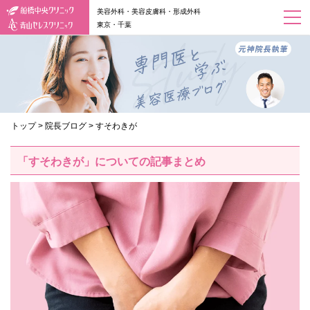
美容外科・美容皮膚科・形成外科
東京・千葉
トップ
>
院長ブログ
>
すそわきが
「すそわきが」についての記事まとめ