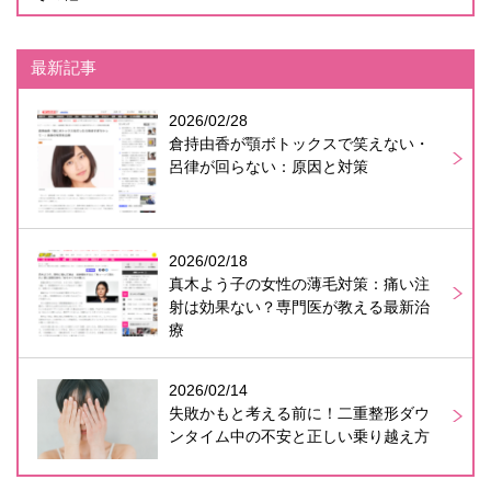
最新記事
2026/02/28
倉持由香が顎ボトックスで笑えない・
呂律が回らない：原因と対策
2026/02/18
真木よう子の女性の薄毛対策：痛い注
射は効果ない？専門医が教える最新治
療
2026/02/14
失敗かもと考える前に！二重整形ダウ
ンタイム中の不安と正しい乗り越え方