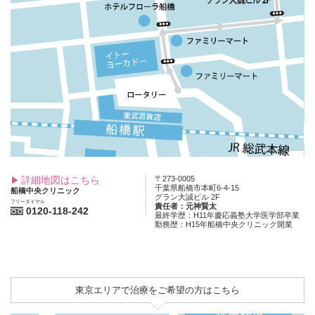
詳細地図はこちら
〒273-0005
千葉県船橋市本町6-4-15
船橋中央クリニック
グラン大誠ビル 2F
フリーダイヤル
責任者：元神賢太
0120-118-242
最終学歴：H11年慶応義塾大学医学部卒業
勤務歴：H15年船橋中央クリニック開業
東京エリアで治療をご希望の方はこちら