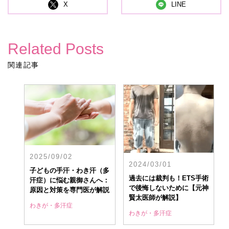
X
LINE
Related Posts
関連記事
2025/09/02
2024/03/01
子どもの手汗・わき汗（多
過去には裁判も！ETS手術
汗症）に悩む親御さんへ：
で後悔しないために【元神
原因と対策を専門医が解説
賢太医師が解説】
わきが・多汗症
わきが・多汗症