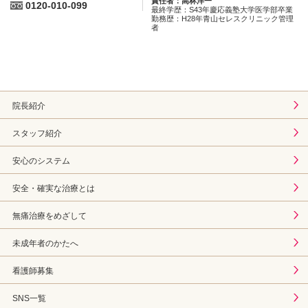
責任者：高林洋一
0120-010-099
最終学歴：S43年慶応義塾大学医学部卒業
勤務歴：H28年青山セレスクリニック管理
者
院長紹介
スタッフ紹介
安心のシステム
安全・確実な治療とは
無痛治療をめざして
未成年者のかたへ
看護師募集
SNS一覧