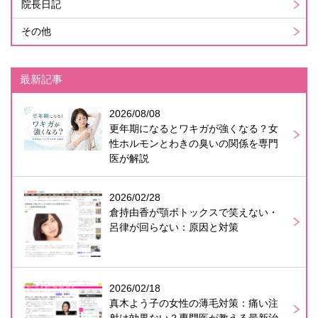
院長日記
その他
最新記事
2026/08/08
更年期になるとワキガが強くなる？女
性ホルモンとわきの臭いの関係を専門
医が解説
2026/02/28
倉持由香が顎ボトックスで笑えない・
呂律が回らない：原因と対策
2026/02/18
真木よう子の女性の薄毛対策：痛い注
射は効果ない？専門医が教える最新治