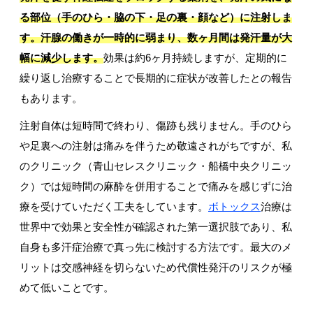
る部位（手のひら・脇の下・足の裏・顔など）に注射しま
す。汗腺の働きが一時的に弱まり、数ヶ月間は発汗量が大
幅に減少します。
効果は約6ヶ月持続しますが、定期的に
繰り返し治療することで長期的に症状が改善したとの報告
もあります。
注射自体は短時間で終わり、傷跡も残りません。手のひら
や足裏への注射は痛みを伴うため敬遠されがちですが、私
のクリニック（青山セレスクリニック・船橋中央クリニッ
ク）では短時間の麻酔を併用することで痛みを感じずに治
療を受けていただく工夫をしています。
ボトックス
治療は
世界中で効果と安全性が確認された第一選択肢であり、私
自身も多汗症治療で真っ先に検討する方法です。最大のメ
リットは交感神経を切らないため代償性発汗のリスクが極
めて低いことです。