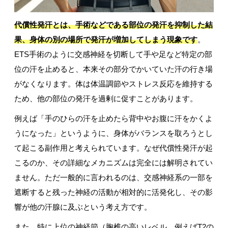
代償性発汗とは、手術などである部位の発汗を抑制した結
果、身体の別の場所で発汗が増加してしまう現象です
。
ETS手術のように交感神経を切断して手や足など特定の部
位の汗を止めると、本来その部分でかいていた汗の行き場
がなくなります。体は体温調節やストレス反応を維持する
ため、他の部位の発汗を過剰に促すことがあります。
例えば「手のひらの汗を止めたら背中やお腹に汗をかくよ
うになった」というように、身体がバランスを取ろうとし
て起こる副作用と考えられています。なぜ代償性発汗が起
こるのか、その詳細なメカニズムは完全には解明されてい
ません。ただ一般的に言われるのは、交感神経系の一部を
遮断すると残った神経の活動が相対的に活発化し、その影
響が他の汗腺に及ぶという考え方です。
また、特に上位の神経節（胸椎の高いレベル、例えばT2の