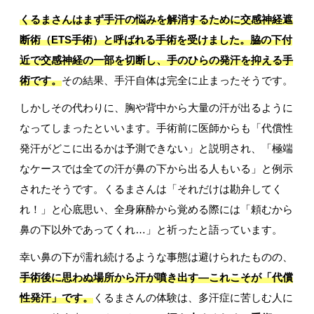
くるまさんはまず手汗の悩みを解消するために交感神経遮
断術（ETS手術）と呼ばれる手術を受けました。脇の下付
近で交感神経の一部を切断し、手のひらの発汗を抑える手
術です。
その結果、手汗自体は完全に止まったそうです。
しかしその代わりに、胸や背中から大量の汗が出るように
なってしまったといいます。手術前に医師からも「代償性
発汗がどこに出るかは予測できない」と説明され、「極端
なケースでは全ての汗が鼻の下から出る人もいる」と例示
されたそうです。くるまさんは「それだけは勘弁してく
れ！」と心底思い、全身麻酔から覚める際には「頼むから
鼻の下以外であってくれ…」と祈ったと語っています。
幸い鼻の下が濡れ続けるような事態は避けられたものの、
手術後に思わぬ場所から汗が噴き出す―これこそが「代償
性発汗」です。
くるまさんの体験は、多汗症に苦しむ人に