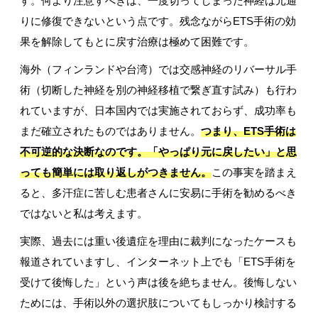
す。何より注意すべきは、一度切ってしまった神経は元通
りに修復できないという点です。残念ながらETS手術の効
果を解除してもとに戻す治療は極めて困難です。
海外（フィンランドや台湾）では交感神経のリバーサル手
術（切断した神経を別の神経移植で繋ぎ直す試み）も行わ
れていますが、日本国内では実施されておらず、成功率も
まだ確立されたものではありません。
つまり、ETS手術は
不可逆的な決断なのです。「やっぱり元に戻したい」と思
っても簡単には取り返しがつきません。
この事実を踏まえ
ると、多汗症に苦しむ患者さんに安易に手術を勧めるべき
ではないと私は考えます。
実際、過去には重い後遺症を理由に裁判になったケースも
報道されていますし、インターネット上でも「ETS手術を
受けて後悔した」という声は後を絶ちません。後悔しない
ためには、手術以外の選択肢についてもしっかり検討する