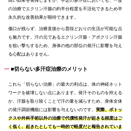
高い効果を発揮しますが、手足の多汗症においても、一度
の治療でエクリン汗腺の約半分程度を不活化できるため半
永久的な改善効果が期待できます。
傷口が残らず、治療直後から普段どおりの生活が可能な点
も魅力です。汗の元であるエクリン汗腺・アポクリン汗腺
を狙い撃ちするため、身体の他の部位の発汗に影響を与え
る心配はありません。
■切らない多汗症治療のメリット
これら「切らない治療」の最大の利点は、体の神経ネット
ワークを破壊しない点にあります。発汗そのものを抑える
か、汗腺を取り除くことで汗の量を減らすため、身体全体
の発汗調節機能には影響を与えないのです。
実際、ボトッ
クスや外科手術以外の治療で代償性発汗が起きる頻度はご
く低く、起きたとしても一時的で軽度だと報告されていま