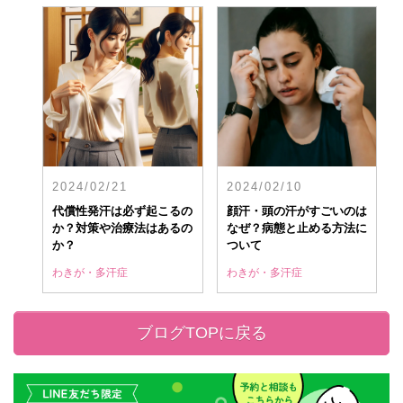
2024/02/21
2024/02/10
代償性発汗は必ず起こるの
顔汗・頭の汗がすごいのは
か？対策や治療法はあるの
なぜ？病態と止める方法に
か？
ついて
わきが・多汗症
わきが・多汗症
ブログTOPに戻る