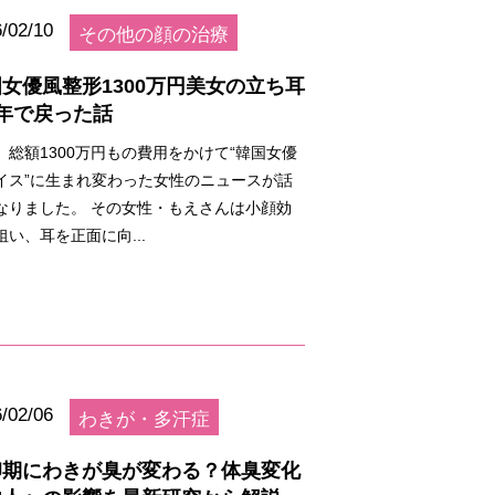
/02/10
その他の顔の治療
女優風整形1300万円美女の立ち耳
年で戻った話
、総額1300万円もの費用をかけて“韓国女優
イス”に生まれ変わった女性のニュースが話
なりました。 その女性・もえさんは小顔効
狙い、耳を正面に向...
/02/06
わきが・多汗症
卵期にわきが臭が変わる？体臭変化