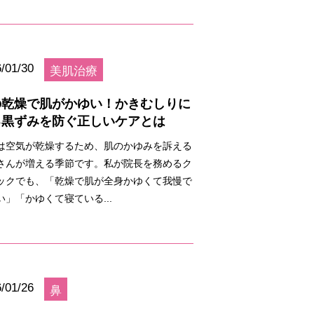
/01/30
美肌治療
の乾燥で肌がかゆい！かきむしりに
る黒ずみを防ぐ正しいケアとは
は空気が乾燥するため、肌のかゆみを訴える
さんが増える季節です。私が院長を務めるク
ックでも、「乾燥で肌が全身かゆくて我慢で
い」「かゆくて寝ている...
/01/26
鼻