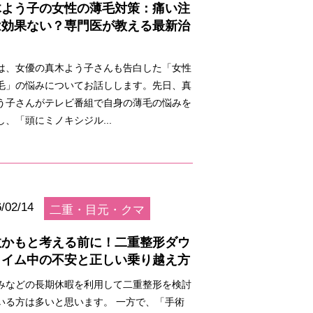
木よう子の女性の薄毛対策：痛い注
は効果ない？専門医が教える最新治
は、女優の真木よう子さんも告白した「女性
毛」の悩みについてお話しします。先日、真
う子さんがテレビ番組で自身の薄毛の悩みを
し、「頭にミノキシジル...
/02/14
二重・目元・クマ
敗かもと考える前に！二重整形ダウ
タイム中の不安と正しい乗り越え方
みなどの長期休暇を利用して二重整形を検討
いる方は多いと思います。 一方で、「手術