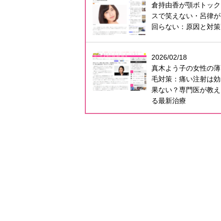
倉持由香が顎ボトック
スで笑えない・呂律が
回らない：原因と対策
2026/02/18
真木よう子の女性の薄
毛対策：痛い注射は効
果ない？専門医が教え
る最新治療