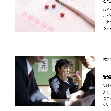
と
わき
にど
に女
る」
2026
受
受験
よる
にニ
ない