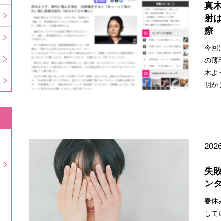
真
射
療
今回
の薄
木よ
明か
2026
失
ン
春休
して