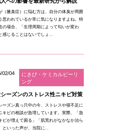
他人への影響を最新研究から解説
が（腋臭症）に悩む方は、自分の体臭が周囲
う思われているか常に気になりますよね。特
性の場合、「生理周期によって匂いが変わ
と感じることはないでしょ...
/02/04
にきび・ケミカルピーリ
ング
験シーズンのストレス性ニキビ対策
シーズン真っ只中の今、ストレスや寝不足に
ニキビの相談が急増しています。実際、「急
キビが増えて困る」「肌荒れがなかなか治ら
」といった声が、当院に...