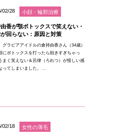
/02/28
小顔・輪郭治療
持由香が顎ボトックスで笑えない・
律が回らない：原因と対策
、グラビアアイドルの倉持由香さん（34歳）
顎にボトックスを打ったら効きすぎちゃっ
うまく笑えない＆呂律（ろれつ）が怪しい感
なってしまいました。....
/02/18
女性の薄毛