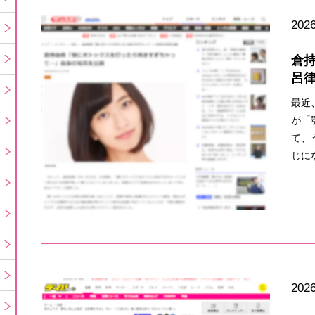
2026
倉
呂
最近
が「
て、
じに
2026