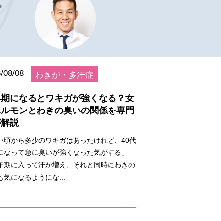
/08/08
わきが・多汗症
年期になるとワキガが強くなる？女
ホルモンとわきの臭いの関係を専門
が解説
い頃から多少のワキガはあったけれど、40代
になって急に臭いが強くなった気がする」
年期に入って汗が増え、それと同時にわきの
も気になるようにな...