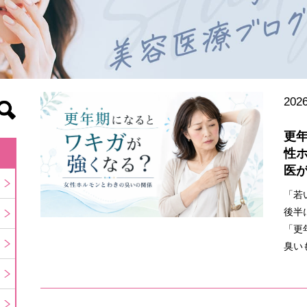
2026
更
性
医
「若
後半
「更
臭い