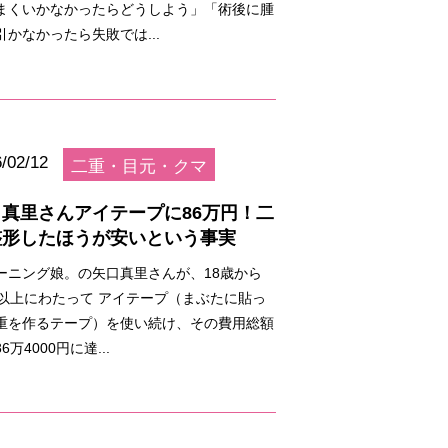
まくいかなかったらどうしよう」「術後に腫
引かなかったら失敗では...
/02/12
二重・目元・クマ
口真里さんアイテープに86万円！二
整形したほうが安いという事実
ーニング娘。の矢口真里さんが、18歳から
年以上にわたって アイテープ（まぶたに貼っ
重を作るテープ）を使い続け、その費用総額
6万4000円に達...