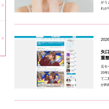
がう
れが
2026
矢
重
元モ
20
て二
が約8