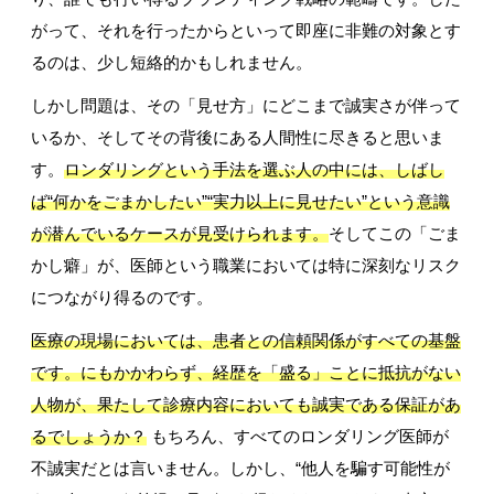
がって、それを行ったからといって即座に非難の対象とす
るのは、少し短絡的かもしれません。
しかし問題は、その「見せ方」にどこまで誠実さが伴って
いるか、そしてその背後にある人間性に尽きると思いま
す。
ロンダリングという手法を選ぶ人の中には、しばし
ば“何かをごまかしたい”“実力以上に見せたい”という意識
が潜んでいるケースが見受けられます。
そしてこの「ごま
かし癖」が、医師という職業においては特に深刻なリスク
につながり得るのです。
医療の現場においては、患者との信頼関係がすべての基盤
です。にもかかわらず、経歴を「盛る」ことに抵抗がない
人物が、果たして診療内容においても誠実である保証があ
るでしょうか？
もちろん、すべてのロンダリング医師が
不誠実だとは言いません。しかし、
“
他人を騙す可能性が