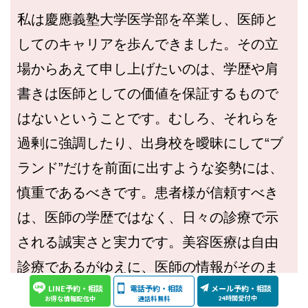
私は慶應義塾大学医学部を卒業し、医師と
してのキャリアを歩んできました。その立
場からあえて申し上げたいのは、学歴や肩
書きは医師としての価値を保証するもので
はないということです。むしろ、それらを
過剰に強調したり、出身校を曖昧にして
“
ブ
ランド
”
だけを前面に出すような姿勢には、
慎重であるべきです。患者様が信頼すべき
は、医師の学歴ではなく、日々の診療で示
される誠実さと実力です。美容医療は自由
診療であるがゆえに、医師の情報がそのま
LINE予約・相談
電話予約・相談
メール予約・相談
ま信頼に直結します。だからこそ、私たち
24時間受付中
通話料無料
お得な情報配信中