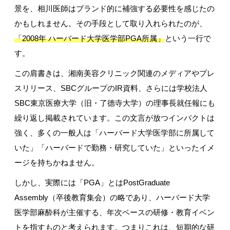
景を、相川医師はブランド的に補強する必要性を感じたの
かもしれません。その手段として取り入れられたのが、
「2008年 ハーバード大学医学部PGA所属」
という一行で
す。
この肩書きは、湘南美容クリニック関連のメディアやプレ
スリリース、
SBC
グループの
IR
資料、さらには学校法人
SBC
東京医療大学（旧・了德寺大学）の理事長就任報にも
繰り返し掲載されています。この文言が放つインパクトは
強く、多くの一般人は「ハーバード大学医学部に所属して
いた」「ハーバードで勤務・研究していた」といったイメ
ージを持ちかねません。
しかし、実際には「
PGA
」とは
PostGraduate
Assembly
（卒後教育集会）の略であり、ハーバード大学
医学部麻酔科が主催する、年次ベースの研修・教育イベン
トを指すものと考えられます。つまりこれは、短期的な研