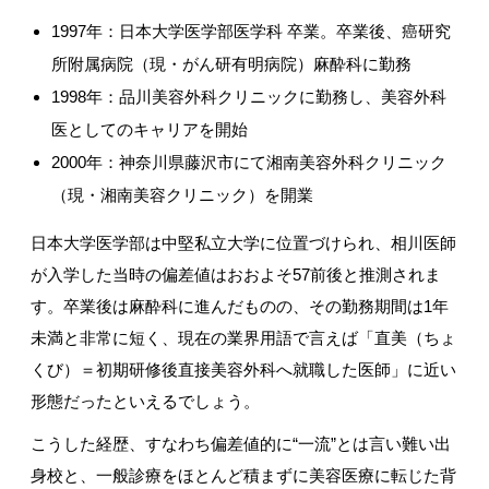
1997
年：日本大学医学部医学科 卒業。卒業後、癌研究
所附属病院（現・がん研有明病院）麻酔科に勤務
1998
年：品川美容外科クリニックに勤務し、美容外科
医としてのキャリアを開始
2000
年：神奈川県藤沢市にて湘南美容外科クリニック
（現・湘南美容クリニック）を開業
日本大学医学部は中堅私立大学に位置づけられ、相川医師
が入学した当時の偏差値はおおよそ
57
前後と推測されま
す。卒業後は麻酔科に進んだものの、その勤務期間は
1
年
未満と非常に短く、現在の業界用語で言えば「直美（ちょ
くび）＝初期研修後直接美容外科へ就職した医師」に近い
形態だったといえるでしょう。
こうした経歴、すなわち偏差値的に
“
一流
”
とは言い難い出
身校と、一般診療をほとんど積まずに美容医療に転じた背