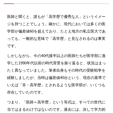
医師と聞くと、誰もが「高学歴で優秀な人」というイメー
ジを持つことでしょう。確かに、現代においては多くの医
学部が偏差値
60
を超えており、たとえ地方の私立医大であ
っても、一般的な意味で「高学歴」と見なされるのは事実
です。
しかしながら、今の
40
代後半以上の医師たちが医学部に進
学した
1990
年代以前の時代背景を振り返ると、状況はまっ
たく異なっていました。筆者自身もその時代の受験戦争を
経験しましたが、当時は偏差値
40
台という、現在の基準で
いえば「非・高学歴」とされるような医学部が、いくつも
存在していたのです。
つまり、「医師＝高学歴」という等式は、すべての世代に
当てはまるわけではないのです。過去には、決して学力的