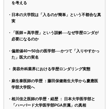
を考える
日本の大学院は「入るのが簡単」という不都合な真
実
「医師＝高学歴」という誤解
──
なぜ学歴ロンダが
必要になるのか
偏差値
40
〜
50
台の医学部
──
かつて「入りやすかっ
た」医大の実名
美容外科業界における学歴ロンダリング実態
麻生泰医師の学歴 ：藤田保健衛生大学から慶應医
学部大学院へ
相川佳之医師の学歴・経歴 ： 日本大学医学部と
「ハーバード大学医学部
PGA
所属」の真相