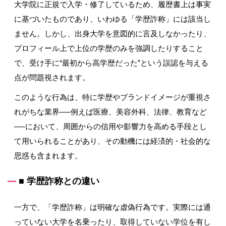
大学院に正規で入学・修了しているため、履歴書上は事実
に基づいたものであり、いわゆる「学歴詐称」には該当し
ません。しかし、出身大学を意図的に言及しなかったり、
プロフィール上で上位の学歴のみを強調したりすること
で、受け手に
“
最初から高学歴だった
”
という誤認を与える
点が問題視されます。
このような行為は、特に学歴やブランドイメージが重視さ
れがちな業界
──
例えば医療、美容外科、法律、教育など
──
において、周囲からの信用や影響力を高める手段とし
て用いられることがあり、その動機には経済的・社会的な
思惑も含まれます。
■
学歴詐称との違い
一方で、「学歴詐称」は明確な虚偽行為です。実際には通
っていない大学を名乗ったり、取得していない学位を有し