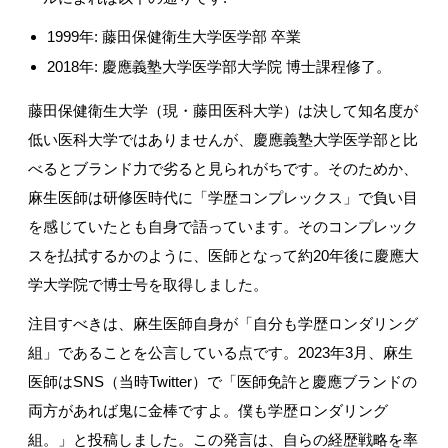
1999
年
:
藤田保健衛生大学医学部 卒業
2018
年
:
慶應義塾大学医学部大学院 博士課程修了。
藤田保健衛生大学（現・藤田医科大学）は決して知名度が
低い医科大学ではありませんが、慶應義塾大学医学部と比
べるとブランド力で劣ると見られがちです。そのためか、
麻生医師は研修医時代に「学歴コンプレックス」で負い目
を感じていたとも自身で語っています。そのコンプレック
スを払拭するかのように、医師となって約
20
年後に慶應大
学大学院で博士号を取得しました。
注目すべきは、麻生医師自身が「自分も学歴ロンダリング
組」であることを公言している点です。
2023
年
3
月、麻生
医師は
SNS
（当時
Twitter
）で「医師免許と慶應ブランドの
両方があれば鬼に金棒ですよ。僕も学歴ロンダリング
組。」と投稿しました。この発言は、自らの経歴戦略を率