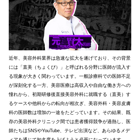
近年、美容外科業界は急速な拡大を遂げており、その背景
には「直美（ちょくび）」と呼ばれる分野に医師が流入す
る現象が大きく関わっています。一般診療科での医師不足
が深刻化する一方、美容医療は高収入や自由な働き方への
憧れから、初期研修後直接美容外科に就職する（直美）す
るケースや他科からの転向が相次ぎ、美容外科・美容皮膚
科の医師数は増加の一途をたどっています。その結果、既
存の美容外科クリニック間では患者獲得競争が過熱し、医
師たちは
SNS
や
YouTube
、テレビ出演など、あらゆるメデ
ィアを通じて知名度を上げようと必死になっています。