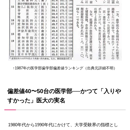
↑1987年の医学部歯学部偏差値ランキング（出典元詳細不明）
偏差値
40
〜
50
台の医学部
──
かつて「入りや
すかった」医大の実名
1980
年代から
1990
年代にかけて、大学受験界の指標とし