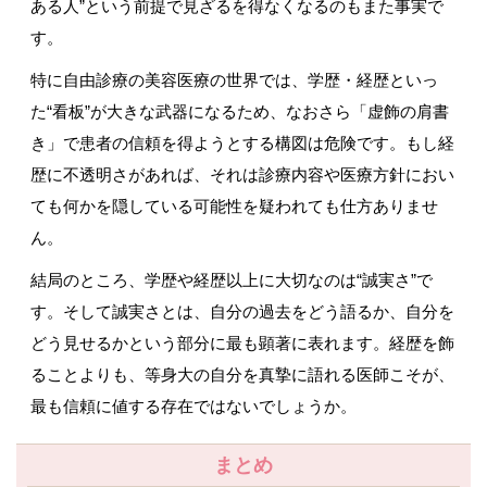
ある人
”
という前提で見ざるを得なくなるのもまた事実で
す。
特に自由診療の美容医療の世界では、学歴・経歴といっ
た
“
看板
”
が大きな武器になるため、なおさら「虚飾の肩書
き」で患者の信頼を得ようとする構図は危険です。もし経
歴に不透明さがあれば、それは診療内容や医療方針におい
ても何かを隠している可能性を疑われても仕方ありませ
ん。
結局のところ、学歴や経歴以上に大切なのは
“
誠実さ
”
で
す。そして誠実さとは、自分の過去をどう語るか、自分を
どう見せるかという部分に最も顕著に表れます。経歴を飾
ることよりも、等身大の自分を真摯に語れる医師こそが、
最も信頼に値する存在ではないでしょうか。
まとめ