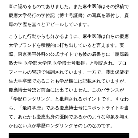
直に認めるものでありました。また麻生医師はその投稿で
慶應大学発行の学位記（博士号証書）の写真を添付し、慶
應の学歴を堂々とアピールしています。
こうした行動からも分かるように、麻生医師は自らの慶應
大学ブランドを積極的に打ち出していると言えます。実
際、東京美容外科の公式サイトでも彼の肩書きに「慶應義
塾大学 医学部大学院 医学博士号取得」と明記され、プロ
フィールの冒頭で強調されています。一方で、藤田保健衛
生大学卒業であることも学歴欄には記載されていますが、
慶應博士号ほど前面には出ていません。このバランスが
「学歴ロンダリング」と批判されるポイントです。すなわ
ち、「最終学歴」である慶應博士号にスポットライトを当
て、あたかも慶應出身の医師であるかのような印象を与え
かねない点が学歴ロンダリングそのものなのです。