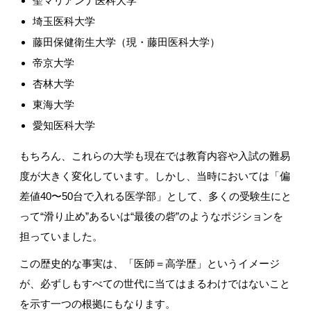
聖マリアンナ医科大学
埼玉医科大学
藤田保健衛生大学（現・藤田医科大学）
帝京大学
杏林大学
東海大学
愛知医科大学
もちろん、これらの大学も現在では教育内容や入試の難易
度が大きく変化しています。しかし、当時においては「偏
差値
40
〜
50
台で入れる医学部」として、多くの受験生にと
って
“
滑り止め
”
あるいは
“
最後の砦
”
のようなポジションを
担っていました。
この歴史的な事実は、「医師＝高学歴」というイメージ
が、必ずしもすべての世代に当てはまるわけではないこと
を示す一つの根拠にもなります。