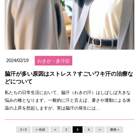
2024/02/19
わきが・多汗症
脇汗が多い原因はストレス？すごいワキ汗の治療な
どについて
私たちの日常生活において、脇汗（わきの汗）はしばしば大きな
悩みの種となります。一般的に汗と言えば、暑さや運動による体
温の上昇を想起しますが、実は脇汗の発生には...
3 / 5
« 先頭
«
2
3
4
»
最後 »