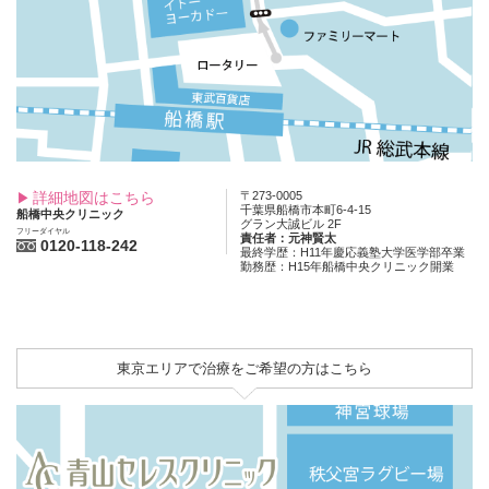
詳細地図はこちら
〒273-0005
千葉県船橋市本町6-4-15
船橋中央クリニック
グラン大誠ビル 2F
フリーダイヤル
責任者：元神賢太
0120-118-242
最終学歴：H11年慶応義塾大学医学部卒業
勤務歴：H15年船橋中央クリニック開業
東京エリアで治療をご希望の方はこちら