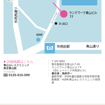
詳細地図はこちら
〒107-0061
東京都港区北青山2-7-26
青山セレスクリニック
ランドワーク青山ビル７F
東京青山院
（旧ヒューリック外苑前ビル）
フリーダイヤル
責任者：高林洋一
0120-010-099
最終学歴：S43年慶応義塾大学医学部卒業
勤務歴：H28年青山セレスクリニック管理
者