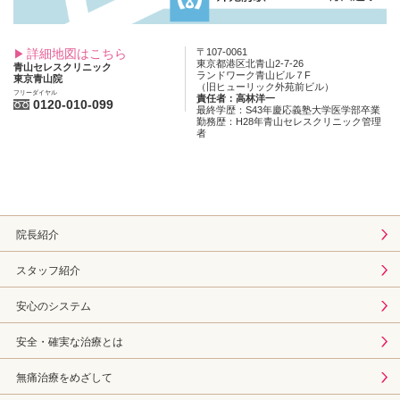
詳細地図はこちら
〒107-0061
東京都港区北青山2-7-26
青山セレスクリニック
ランドワーク青山ビル７F
東京青山院
（旧ヒューリック外苑前ビル）
フリーダイヤル
責任者：高林洋一
0120-010-099
最終学歴：S43年慶応義塾大学医学部卒業
勤務歴：H28年青山セレスクリニック管理
者
院長紹介
スタッフ紹介
安心のシステム
安全・確実な治療とは
無痛治療をめざして