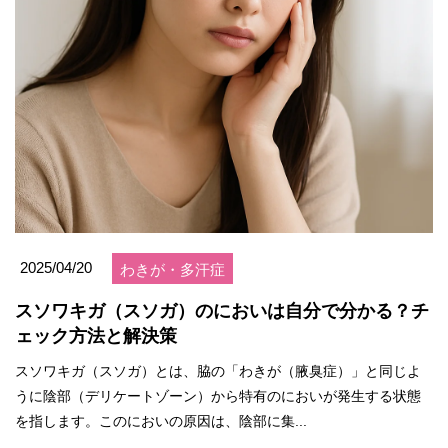
2025/04/20
わきが・多汗症
スソワキガ（スソガ）のにおいは自分で分かる？チ
ェック方法と解決策
スソワキガ（スソガ）とは、脇の「わきが（腋臭症）」と同じよ
うに陰部（デリケートゾーン）から特有のにおいが発生する状態
を指します​。このにおいの原因は、陰部に集...