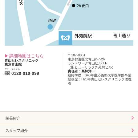
詳細地図はこちら
〒107-0061
東京都港区北青山2-7-26
青山セレスクリニック
ランドワーク青山ビル７F
東京青山院
（旧ヒューリック外苑前ビル）
フリーダイヤル
責任者：高林洋一
0120-010-099
最終学歴：S43年慶応義塾大学医学部卒業
勤務歴：H28年青山セレスクリニック管理
者
院長紹介
スタッフ紹介