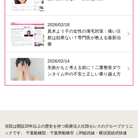
2026/02/18
真木よう子の女性の薄毛対策：痛い注
射は効果ない？専門医が教える最新治
療
2026/02/14
失敗かもと考える前に！二重整形ダウ
ンタイム中の不安と正しい乗り越え方
当院は開設20年以上の歴史を持つ医療法人社団セレスのグループクリニ
ックです。
千葉船橋院：千葉県船橋市（JR総武線・横須賀総武快速