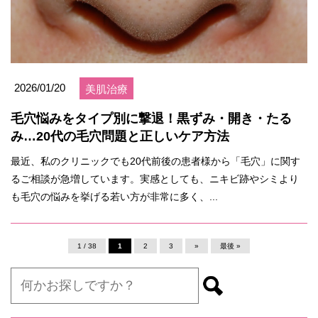
2026/01/20
美肌治療
毛穴悩みをタイプ別に撃退！黒ずみ・開き・たる
み…20代の毛穴問題と正しいケア方法
最近、私のクリニックでも20代前後の患者様から「毛穴」に関す
るご相談が急増しています。実感としても、ニキビ跡やシミより
も毛穴の悩みを挙げる若い方が非常に多く、...
1 / 38
1
2
3
»
最後 »