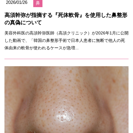
2026/01/26
鼻
高須幹弥が指摘する『死体軟骨』を使用した鼻整形
の真偽について
美容外科医の高須幹弥医師（高須クリニック）が2026年1月に公開
した動画で、「韓国の鼻整形手術で日本人患者に無断で他人の死
体由来の軟骨が使われるケースが急増...