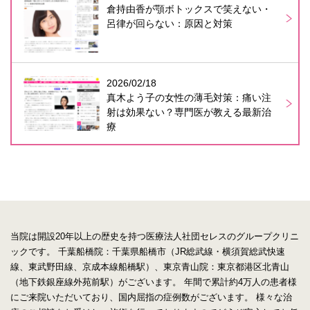
倉持由香が顎ボトックスで笑えない・
呂律が回らない：原因と対策
2026/02/18
真木よう子の女性の薄毛対策：痛い注
射は効果ない？専門医が教える最新治
療
当院は開設20年以上の歴史を持つ医療法人社団セレスのグループクリニ
ックです。
千葉船橋院：千葉県船橋市（JR総武線・横須賀総武快速
線、東武野田線、京成本線船橋駅）、東京青山院：東京都港区北青山
（地下鉄銀座線外苑前駅）がございます。
年間で累計約4万人の患者様
にご来院いただいており、国内屈指の症例数がございます。
様々な治