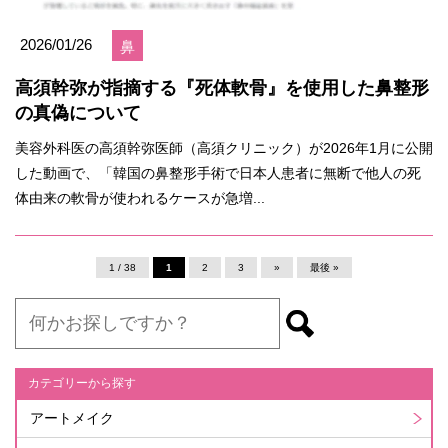
2026/01/26
鼻
高須幹弥が指摘する『死体軟骨』を使用した鼻整形
の真偽について
美容外科医の高須幹弥医師（高須クリニック）が2026年1月に公開
した動画で、「韓国の鼻整形手術で日本人患者に無断で他人の死
体由来の軟骨が使われるケースが急増...
1 / 38
1
2
3
»
最後 »
カテゴリーから探す
アートメイク