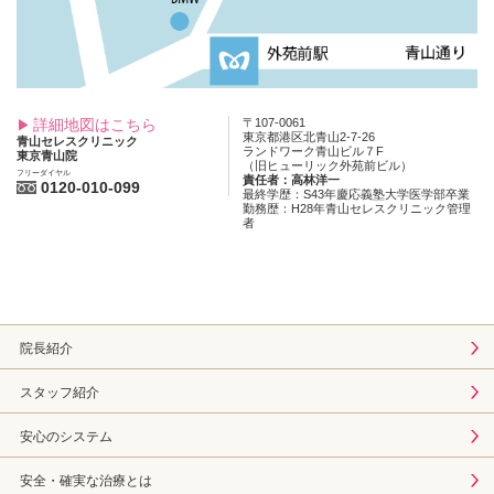
詳細地図はこちら
〒107-0061
東京都港区北青山2-7-26
青山セレスクリニック
ランドワーク青山ビル７F
東京青山院
（旧ヒューリック外苑前ビル）
フリーダイヤル
責任者：高林洋一
0120-010-099
最終学歴：S43年慶応義塾大学医学部卒業
勤務歴：H28年青山セレスクリニック管理
者
院長紹介
スタッフ紹介
安心のシステム
安全・確実な治療とは