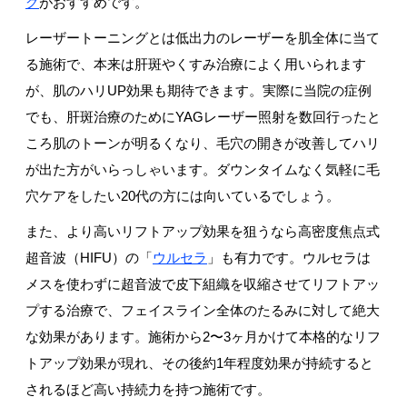
グ
がおすすめです。
レーザートーニングとは低出力のレーザーを肌全体に当て
る施術で、本来は肝斑やくすみ治療によく用いられます
が、肌のハリUP効果も期待できます。実際に当院の症例
でも、肝斑治療のためにYAGレーザー照射を数回行ったと
ころ肌のトーンが明るくなり、毛穴の開きが改善してハリ
が出た方がいらっしゃいます。ダウンタイムなく気軽に毛
穴ケアをしたい20代の方には向いているでしょう。
また、より高いリフトアップ効果を狙うなら高密度焦点式
超音波（HIFU）の「
ウルセラ
」も有力です。ウルセラは
メスを使わずに超音波で皮下組織を収縮させてリフトアッ
プする治療で、フェイスライン全体のたるみに対して絶大
な効果があります。施術から2〜3ヶ月かけて本格的なリフ
トアップ効果が現れ、その後約1年程度効果が持続すると
されるほど高い持続力を持つ施術です。