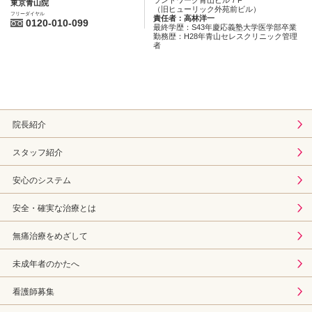
ランドワーク青山ビル７F
東京青山院
（旧ヒューリック外苑前ビル）
フリーダイヤル
責任者：高林洋一
0120-010-099
最終学歴：S43年慶応義塾大学医学部卒業
勤務歴：H28年青山セレスクリニック管理
者
院長紹介
スタッフ紹介
安心のシステム
安全・確実な治療とは
無痛治療をめざして
未成年者のかたへ
看護師募集