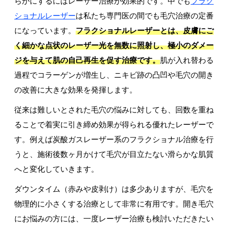
らかにするにはレーザー治療が効果的です。中でも
フラク
ショナルレーザー
は私たち専門医の間でも毛穴治療の定番
になっています。
フラクショナルレーザーとは、皮膚にご
く細かな点状のレーザー光を無数に照射し、極小のダメー
ジを与えて肌の自己再生を促す治療です。
肌が入れ替わる
過程でコラーゲンが増生し、ニキビ跡の凸凹や毛穴の開き
の改善に大きな効果を発揮します。
従来は難しいとされた毛穴の悩みに対しても、回数を重ね
ることで着実に引き締め効果が得られる優れたレーザーで
す。例えば炭酸ガスレーザー系のフラクショナル治療を行
うと、施術後数ヶ月かけて毛穴が目立たない滑らかな肌質
へと変化していきます。
ダウンタイム（赤みや皮剥け）は多少ありますが、毛穴を
物理的に小さくする治療として非常に有用です。開き毛穴
にお悩みの方には、一度レーザー治療も検討いただきたい