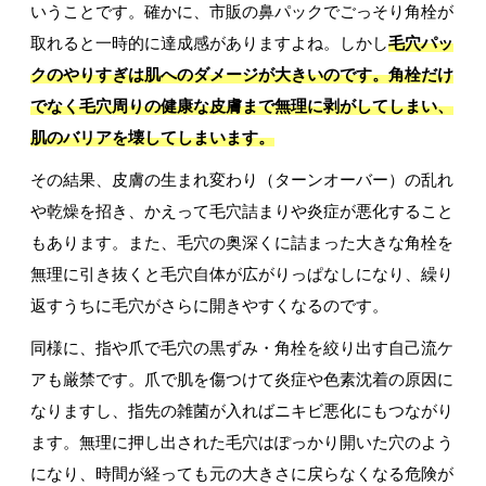
いうことです。確かに、市販の鼻パックでごっそり角栓が
取れると一時的に達成感がありますよね。しかし
毛穴パッ
クのやりすぎは肌へのダメージが大きいのです。角栓だけ
でなく毛穴周りの健康な皮膚まで無理に剥がしてしまい、
肌のバリアを壊してしまいます。
その結果、皮膚の生まれ変わり（ターンオーバー）の乱れ
や乾燥を招き、かえって毛穴詰まりや炎症が悪化すること
もあります。また、毛穴の奥深くに詰まった大きな角栓を
無理に引き抜くと毛穴自体が広がりっぱなしになり、繰り
返すうちに毛穴がさらに開きやすくなるのです。
同様に、指や爪で毛穴の黒ずみ・角栓を絞り出す自己流ケ
アも厳禁です。爪で肌を傷つけて炎症や色素沈着の原因に
なりますし、指先の雑菌が入ればニキビ悪化にもつながり
ます。無理に押し出された毛穴はぽっかり開いた穴のよう
になり、時間が経っても元の大きさに戻らなくなる危険が