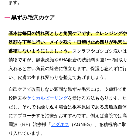
ます。
黒ずみ毛穴のケア
基本は毎日の汚れ落としと角質ケアです。クレンジングや
洗顔を丁寧に行い、メイク残り・日焼け止め残りが毛穴に
蓄積しないようにしましょう。
スクラブやゴシゴシ洗いは
禁物ですが、酵素洗顔やAHA配合の洗顔料を週1〜2回取り
入れると古い角質の除去に役立ちます。保湿も忘れずに行
い、皮膚の生まれ変わりを整えてあげましょう。
自己ケアで改善しない頑固な黒ずみ毛穴には、皮膚科で角
栓除去や
ケミカルピーリング
を受ける方法もあります。た
だし、それでも繰り返す場合は根本原因である皮脂腺自体
にアプローチする治療がおすすめです。例えば当院では高
周波（RF）治療機「
アグネス
（AGNES）」を積極的に取
り入れています。