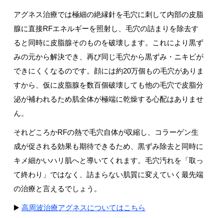
アグネス治療では極細の絶縁針を毛穴に刺して内部の皮脂
腺に直接RFエネルギーを照射し、毛穴の詰まりを除去す
ると同時に皮脂腺そのものを破壊します。これにより黒ず
みの元から解決でき、再び同じ毛穴から黒ずみ・ニキビが
できにくくなるのです。顔には約20万個もの毛穴がありま
すから、仮に皮脂腺を数百個破壊しても他の毛穴で皮脂分
泌が補われるため肌全体が極端に乾燥する心配はありませ
ん。
それどころかRFの熱で毛穴自体が収縮し、コラーゲン生
成が促される効果も期待できるため、黒ずみ除去と同時に
キメ細かいハリ肌へと導いてくれます。毛穴汚れを「取っ
て終わり」ではなく、詰まらない肌質に変えていく最先端
の治療と言えるでしょう。
▶️
高周波治療アグネスについてはこちら