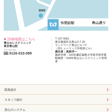
詳細地図はこちら
〒107-0061
東京都港区北青山2-7-26
青山セレスクリニック
ランドワーク青山ビル７F
東京青山院
（旧ヒューリック外苑前ビル）
フリーダイヤル
責任者：高林洋一
0120-010-099
最終学歴：S43年慶応義塾大学医学部卒業
勤務歴：H28年青山セレスクリニック管理
者
院長紹介
スタッフ紹介
安心のシステム