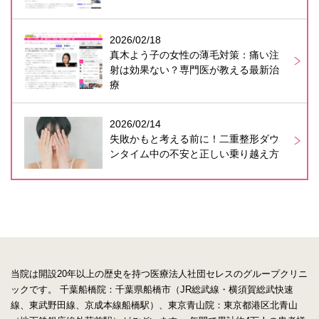
2026/02/18
真木よう子の女性の薄毛対策：痛い注
射は効果ない？専門医が教える最新治
療
2026/02/14
失敗かもと考える前に！二重整形ダウ
ンタイム中の不安と正しい乗り越え方
当院は開設20年以上の歴史を持つ医療法人社団セレスのグループクリニ
ックです。
千葉船橋院：千葉県船橋市（JR総武線・横須賀総武快速
線、東武野田線、京成本線船橋駅）、東京青山院：東京都港区北青山