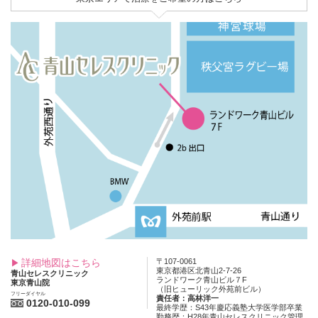
詳細地図はこちら
〒107-0061
東京都港区北青山2-7-26
青山セレスクリニック
ランドワーク青山ビル７F
東京青山院
（旧ヒューリック外苑前ビル）
フリーダイヤル
責任者：高林洋一
0120-010-099
最終学歴：S43年慶応義塾大学医学部卒業
勤務歴：H28年青山セレスクリニック管理