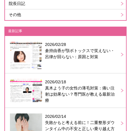
院長日記
その他
最新記事
2026/02/28
倉持由香が顎ボトックスで笑えない・
呂律が回らない：原因と対策
2026/02/18
真木よう子の女性の薄毛対策：痛い注
射は効果ない？専門医が教える最新治
療
2026/02/14
失敗かもと考える前に！二重整形ダウ
ンタイム中の不安と正しい乗り越え方