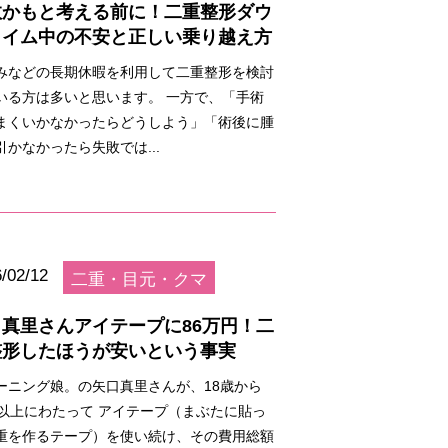
敗かもと考える前に！二重整形ダウ
タイム中の不安と正しい乗り越え方
みなどの長期休暇を利用して二重整形を検討
いる方は多いと思います。 一方で、「手術
まくいかなかったらどうしよう」「術後に腫
引かなかったら失敗では...
/02/12
二重・目元・クマ
口真里さんアイテープに86万円！二
整形したほうが安いという事実
ーニング娘。の矢口真里さんが、18歳から
年以上にわたって アイテープ（まぶたに貼っ
重を作るテープ）を使い続け、その費用総額