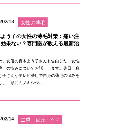
/02/18
女性の薄毛
木よう子の女性の薄毛対策：痛い注
は効果ない？専門医が教える最新治
は、女優の真木よう子さんも告白した「女性
毛」の悩みについてお話しします。先日、真
う子さんがテレビ番組で自身の薄毛の悩みを
し、「頭にミノキシジル...
/02/14
二重・目元・クマ