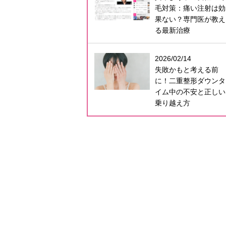
毛対策：痛い注射は効
果ない？専門医が教え
る最新治療
2026/02/14
失敗かもと考える前
に！二重整形ダウンタ
イム中の不安と正しい
乗り越え方