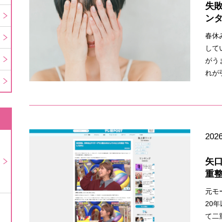
失
ン
春休
して
がう
れが
2026
矢
重
元モ
20
て二