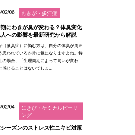
/02/06
わきが・多汗症
卵期にわきが臭が変わる？体臭変化
他人への影響を最新研究から解説
が（腋臭症）に悩む方は、自分の体臭が周囲
う思われているか常に気になりますよね。特
性の場合、「生理周期によって匂いが変わ
と感じることはないでしょ...
/02/04
にきび・ケミカルピーリ
ング
験シーズンのストレス性ニキビ対策