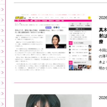
2026
真
射
療
今回
の薄
木よ
明か
2026