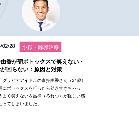
/02/28
小顔・輪郭治療
持由香が顎ボトックスで笑えない・
律が回らない：原因と対策
、グラビアアイドルの倉持由香さん（34歳）
顎にボトックスを打ったら効きすぎちゃっ
うまく笑えない＆呂律（ろれつ）が怪しい感
なってしまいました。....