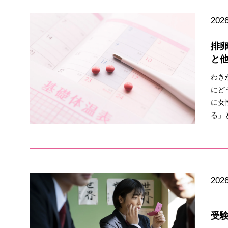
2026
排
と
わき
にど
に女
る」
2026
受