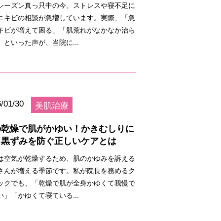
シーズン真っ只中の今、ストレスや寝不足に
ニキビの相談が急増しています。実際、「急
キビが増えて困る」「肌荒れがなかなか治ら
」といった声が、当院に...
/01/30
美肌治療
の乾燥で肌がかゆい！かきむしりに
る黒ずみを防ぐ正しいケアとは
は空気が乾燥するため、肌のかゆみを訴える
さんが増える季節です。私が院長を務めるク
ックでも、「乾燥で肌が全身かゆくて我慢で
い」「かゆくて寝ている...