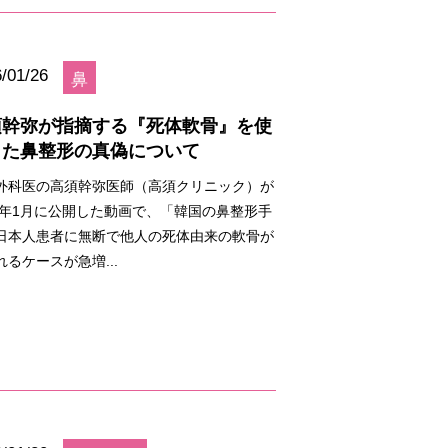
/01/26
鼻
須幹弥が指摘する『死体軟骨』を使
した鼻整形の真偽について
外科医の高須幹弥医師（高須クリニック）が
26年1月に公開した動画で、「韓国の鼻整形手
日本人患者に無断で他人の死体由来の軟骨が
れるケースが急増...