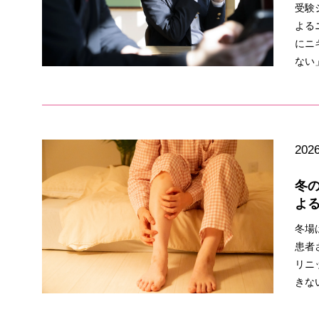
受験
よる
にニ
ない
2026
冬
よ
冬場
患者
リニ
きな