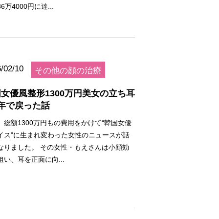
6万4000円に達...
/02/10
その他の顔の治療
女優風整形1300万円美女の立ち耳
年で戻った話
、総額1300万円もの費用をかけて“韓国女優
イス”に生まれ変わった女性のニュースが話
なりました。 その女性・もえさんは小顔効
狙い、耳を正面に向...