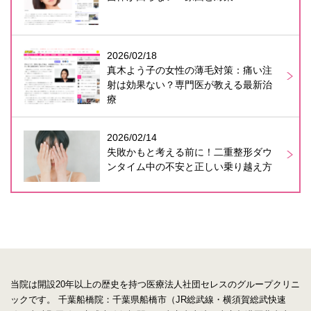
2026/02/18
真木よう子の女性の薄毛対策：痛い注
射は効果ない？専門医が教える最新治
療
2026/02/14
失敗かもと考える前に！二重整形ダウ
ンタイム中の不安と正しい乗り越え方
当院は開設20年以上の歴史を持つ医療法人社団セレスのグループクリニ
ックです。
千葉船橋院：千葉県船橋市（JR総武線・横須賀総武快速