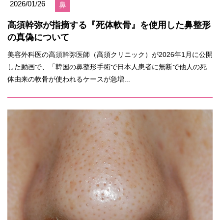
2026/01/26
鼻
高須幹弥が指摘する『死体軟骨』を使用した鼻整形
の真偽について
美容外科医の高須幹弥医師（高須クリニック）が2026年1月に公開
した動画で、「韓国の鼻整形手術で日本人患者に無断で他人の死
体由来の軟骨が使われるケースが急増...