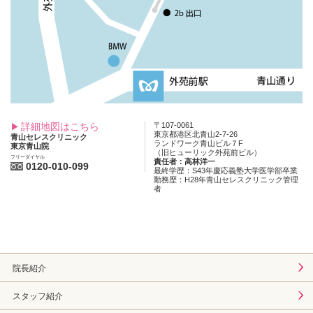
詳細地図はこちら
〒107-0061
東京都港区北青山2-7-26
青山セレスクリニック
ランドワーク青山ビル７F
東京青山院
（旧ヒューリック外苑前ビル）
フリーダイヤル
責任者：高林洋一
0120-010-099
最終学歴：S43年慶応義塾大学医学部卒業
勤務歴：H28年青山セレスクリニック管理
者
院長紹介
スタッフ紹介