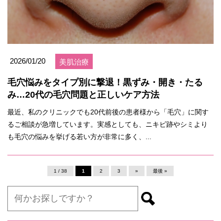
2026/01/20
美肌治療
毛穴悩みをタイプ別に撃退！黒ずみ・開き・たる
み…20代の毛穴問題と正しいケア方法
最近、私のクリニックでも20代前後の患者様から「毛穴」に関す
るご相談が急増しています。実感としても、ニキビ跡やシミより
も毛穴の悩みを挙げる若い方が非常に多く、...
1 / 38
1
2
3
»
最後 »