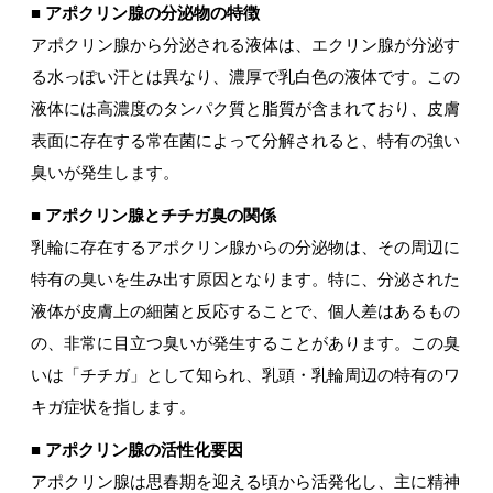
■ アポクリン腺の分泌物の特徴
アポクリン腺から分泌される液体は、エクリン腺が分泌す
る水っぽい汗とは異なり、濃厚で乳白色の液体です。この
液体には高濃度のタンパク質と脂質が含まれており、皮膚
表面に存在する常在菌によって分解されると、特有の強い
臭いが発生します。
■ アポクリン腺とチチガ臭の関係
乳輪に存在するアポクリン腺からの分泌物は、その周辺に
特有の臭いを生み出す原因となります。特に、分泌された
液体が皮膚上の細菌と反応することで、個人差はあるもの
の、非常に目立つ臭いが発生することがあります。この臭
いは「チチガ」として知られ、乳頭・乳輪周辺の特有のワ
キガ症状を指します。
■ アポクリン腺の活性化要因
アポクリン腺は思春期を迎える頃から活発化し、主に精神