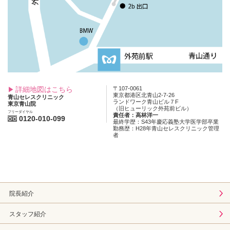
詳細地図はこちら
〒107-0061
東京都港区北青山2-7-26
青山セレスクリニック
ランドワーク青山ビル７F
東京青山院
（旧ヒューリック外苑前ビル）
フリーダイヤル
責任者：高林洋一
0120-010-099
最終学歴：S43年慶応義塾大学医学部卒業
勤務歴：H28年青山セレスクリニック管理
者
院長紹介
スタッフ紹介