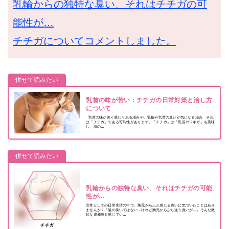
乳輪からの独特な臭い、それはチチガの可
能性が…
チチガについてコメントしました。
併せて読みたい
乳首の味が苦い：チチガの日常対策と治し方
について
乳首の味が苦く感じられる場合や、乳輪や乳首の臭いが気になる場合、それ
は「チチガ」である可能性があります。「チチガ」は「乳首のワキガ」を意味
し、脇の…
併せて読みたい
乳輪からの独特な臭い、それはチチガの可能
性が…
女性としての日常生活の中で、胸元からふと感じる臭いに気づいたことはあり
ませんか？「脇の臭いではない…けれど胸元から少し違う臭いが…」そんな微
妙な違和感を感じてい…