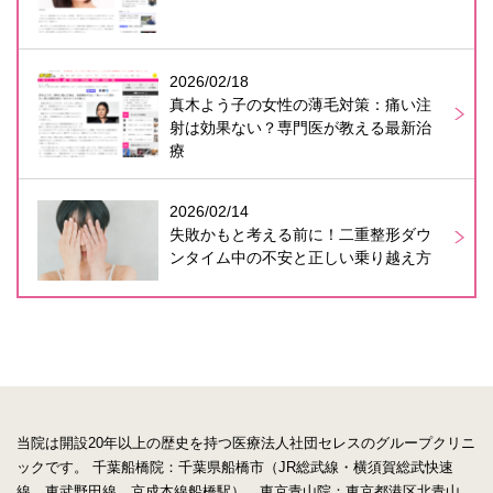
2026/02/18
真木よう子の女性の薄毛対策：痛い注
射は効果ない？専門医が教える最新治
療
2026/02/14
失敗かもと考える前に！二重整形ダウ
ンタイム中の不安と正しい乗り越え方
当院は開設20年以上の歴史を持つ医療法人社団セレスのグループクリニ
ックです。
千葉船橋院：千葉県船橋市（JR総武線・横須賀総武快速
線、東武野田線、京成本線船橋駅）、東京青山院：東京都港区北青山