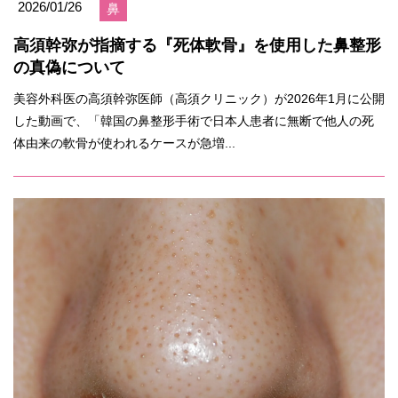
2026/01/26
鼻
高須幹弥が指摘する『死体軟骨』を使用した鼻整形
の真偽について
美容外科医の高須幹弥医師（高須クリニック）が2026年1月に公開
した動画で、「韓国の鼻整形手術で日本人患者に無断で他人の死
体由来の軟骨が使われるケースが急増...