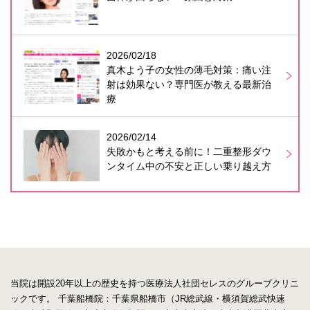
2026/02/18
真木よう子の女性の薄毛対策：痛い注
射は効果ない？専門医が教える最新治
療
2026/02/14
失敗かもと考える前に！二重整形ダウ
ンタイム中の不安と正しい乗り越え方
当院は開設20年以上の歴史を持つ医療法人社団セレスのグループクリニ
ックです。
千葉船橋院：千葉県船橋市（JR総武線・横須賀総武快速