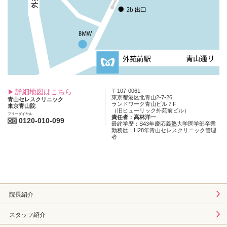
詳細地図はこちら
〒107-0061
東京都港区北青山2-7-26
青山セレスクリニック
ランドワーク青山ビル７F
東京青山院
（旧ヒューリック外苑前ビル）
フリーダイヤル
責任者：高林洋一
0120-010-099
最終学歴：S43年慶応義塾大学医学部卒業
勤務歴：H28年青山セレスクリニック管理
者
院長紹介
スタッフ紹介