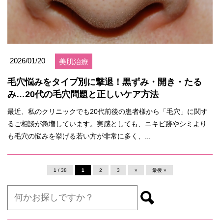
2026/01/20
美肌治療
毛穴悩みをタイプ別に撃退！黒ずみ・開き・たる
み…20代の毛穴問題と正しいケア方法
最近、私のクリニックでも20代前後の患者様から「毛穴」に関す
るご相談が急増しています。実感としても、ニキビ跡やシミより
も毛穴の悩みを挙げる若い方が非常に多く、...
1 / 38
1
2
3
»
最後 »