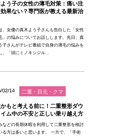
木よう子の女性の薄毛対策：痛い注
は効果ない？専門医が教える最新治
は、女優の真木よう子さんも告白した「女性
毛」の悩みについてお話しします。先日、真
う子さんがテレビ番組で自身の薄毛の悩みを
し、「頭にミノキシジル...
/02/14
二重・目元・クマ
敗かもと考える前に！二重整形ダウ
タイム中の不安と正しい乗り越え方
みなどの長期休暇を利用して二重整形を検討
いる方は多いと思います。 一方で、「手術