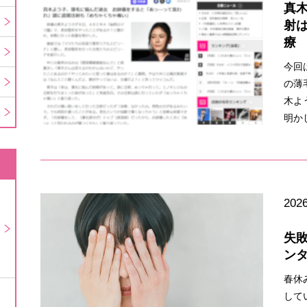
真
射
療
今回
の薄
木よ
明か
2026
失
ン
春休
して