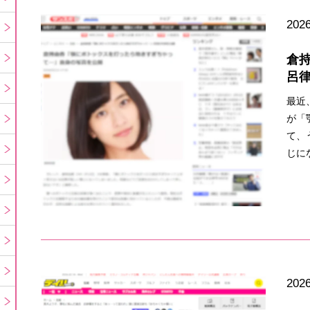
2026
倉
呂
最近
が「
て、
じに
2026