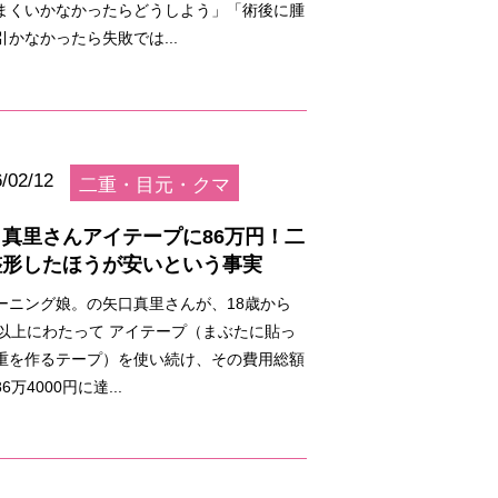
まくいかなかったらどうしよう」「術後に腫
引かなかったら失敗では...
/02/12
二重・目元・クマ
口真里さんアイテープに86万円！二
整形したほうが安いという事実
ーニング娘。の矢口真里さんが、18歳から
年以上にわたって アイテープ（まぶたに貼っ
重を作るテープ）を使い続け、その費用総額
6万4000円に達...