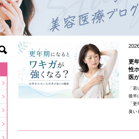
2026
更
性
医
「若
後半
「更
臭い