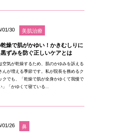
/01/30
美肌治療
の乾燥で肌がかゆい！かきむしりに
る黒ずみを防ぐ正しいケアとは
は空気が乾燥するため、肌のかゆみを訴える
さんが増える季節です。私が院長を務めるク
ックでも、「乾燥で肌が全身かゆくて我慢で
い」「かゆくて寝ている...
/01/26
鼻