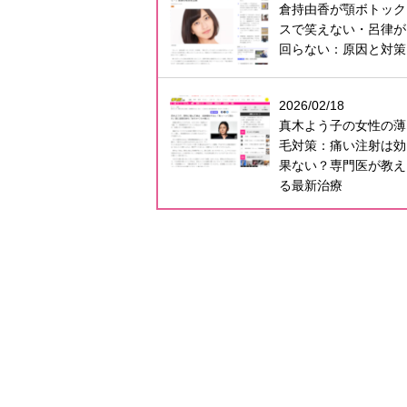
倉持由香が顎ボトック
スで笑えない・呂律が
回らない：原因と対策
2026/02/18
真木よう子の女性の薄
毛対策：痛い注射は効
果ない？専門医が教え
る最新治療