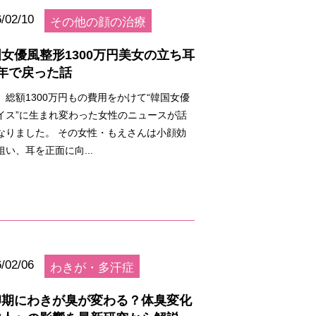
/02/10
その他の顔の治療
女優風整形1300万円美女の立ち耳
年で戻った話
、総額1300万円もの費用をかけて“韓国女優
イス”に生まれ変わった女性のニュースが話
なりました。 その女性・もえさんは小顔効
狙い、耳を正面に向...
/02/06
わきが・多汗症
卵期にわきが臭が変わる？体臭変化