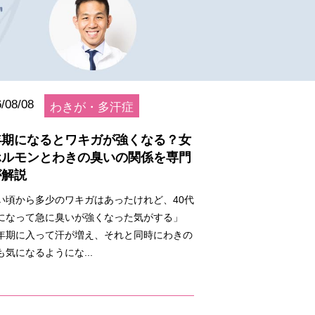
/08/08
わきが・多汗症
年期になるとワキガが強くなる？女
ホルモンとわきの臭いの関係を専門
が解説
い頃から多少のワキガはあったけれど、40代
になって急に臭いが強くなった気がする」
年期に入って汗が増え、それと同時にわきの
も気になるようにな...