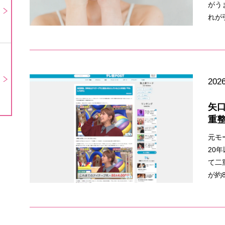
がう
れが
2026
矢
重
元モ
20
て二
が約8