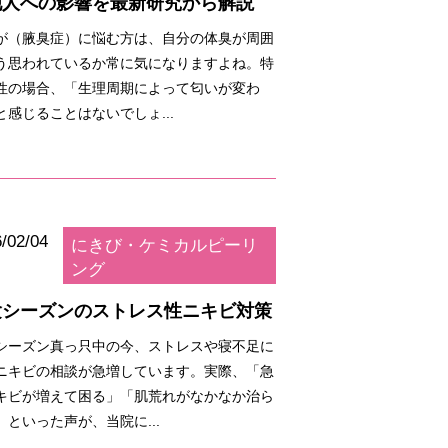
他人への影響を最新研究から解説
が（腋臭症）に悩む方は、自分の体臭が周囲
う思われているか常に気になりますよね。特
性の場合、「生理周期によって匂いが変わ
と感じることはないでしょ...
/02/04
にきび・ケミカルピーリ
ング
験シーズンのストレス性ニキビ対策
シーズン真っ只中の今、ストレスや寝不足に
ニキビの相談が急増しています。実際、「急
キビが増えて困る」「肌荒れがなかなか治ら
」といった声が、当院に...