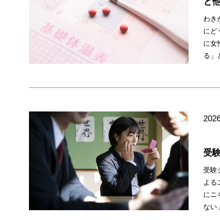
と
わき
にど
に女
る」
2026
受
受験
よる
にニ
ない