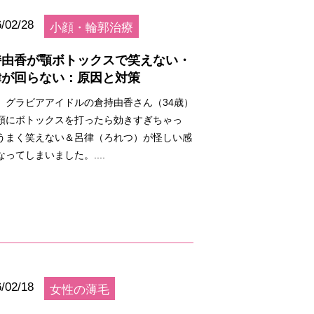
/02/28
小顔・輪郭治療
持由香が顎ボトックスで笑えない・
律が回らない：原因と対策
、グラビアアイドルの倉持由香さん（34歳）
顎にボトックスを打ったら効きすぎちゃっ
うまく笑えない＆呂律（ろれつ）が怪しい感
なってしまいました。....
/02/18
女性の薄毛