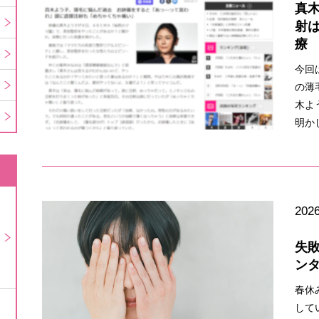
真
射
療
今回
の薄
木よ
明か
2026
失
ン
春休
して