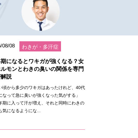
/08/08
わきが・多汗症
年期になるとワキガが強くなる？女
ホルモンとわきの臭いの関係を専門
が解説
い頃から多少のワキガはあったけれど、40代
になって急に臭いが強くなった気がする」
年期に入って汗が増え、それと同時にわきの
も気になるようにな...