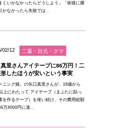
まくいかなかったらどうしよう」「術後に腫
引かなかったら失敗では...
/02/12
二重・目元・クマ
口真里さんアイテープに86万円！二
整形したほうが安いという事実
ーニング娘。の矢口真里さんが、18歳から
年以上にわたって アイテープ（まぶたに貼っ
重を作るテープ）を使い続け、その費用総額
6万4000円に達...