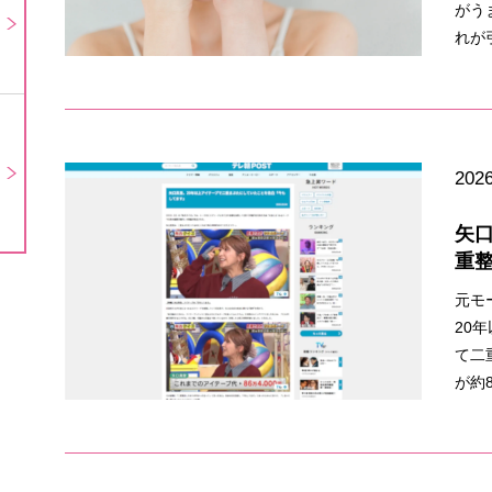
がう
れが
2026
矢
重
元モ
20
て二
が約8