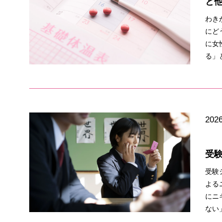
と
わき
にど
に女
る」
2026
受
受験
よる
にニ
ない