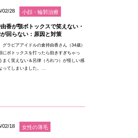
/02/28
小顔・輪郭治療
持由香が顎ボトックスで笑えない・
律が回らない：原因と対策
、グラビアアイドルの倉持由香さん（34歳）
顎にボトックスを打ったら効きすぎちゃっ
うまく笑えない＆呂律（ろれつ）が怪しい感
なってしまいました。....
/02/18
女性の薄毛