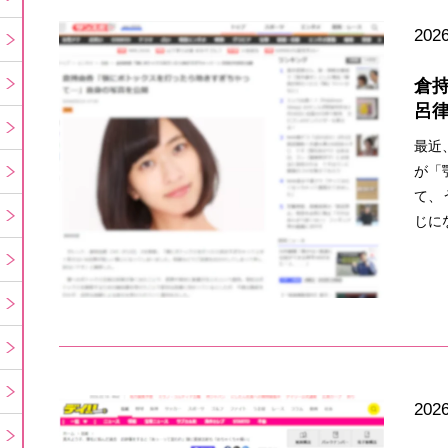
2026
倉
呂
最近
が「
て、
じに
2026