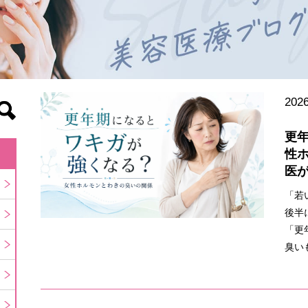
2026
更
性
医
「若
後半
「更
臭い