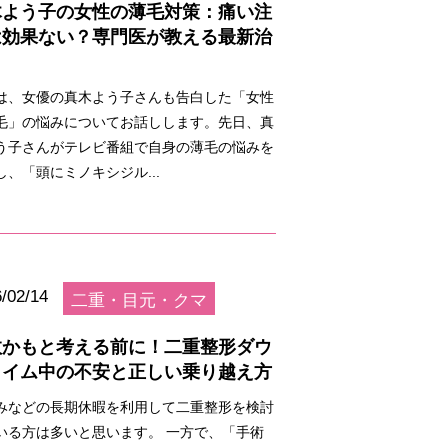
木よう子の女性の薄毛対策：痛い注
は効果ない？専門医が教える最新治
は、女優の真木よう子さんも告白した「女性
毛」の悩みについてお話しします。先日、真
う子さんがテレビ番組で自身の薄毛の悩みを
し、「頭にミノキシジル...
/02/14
二重・目元・クマ
敗かもと考える前に！二重整形ダウ
タイム中の不安と正しい乗り越え方
みなどの長期休暇を利用して二重整形を検討
いる方は多いと思います。 一方で、「手術