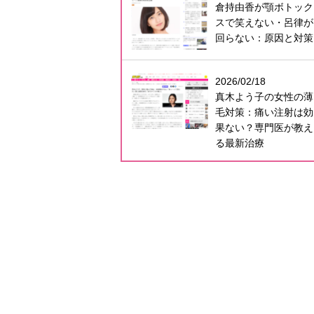
倉持由香が顎ボトック
スで笑えない・呂律が
回らない：原因と対策
2026/02/18
真木よう子の女性の薄
毛対策：痛い注射は効
果ない？専門医が教え
る最新治療