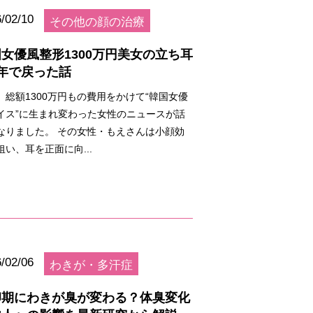
/02/10
その他の顔の治療
女優風整形1300万円美女の立ち耳
年で戻った話
、総額1300万円もの費用をかけて“韓国女優
イス”に生まれ変わった女性のニュースが話
なりました。 その女性・もえさんは小顔効
狙い、耳を正面に向...
/02/06
わきが・多汗症
卵期にわきが臭が変わる？体臭変化