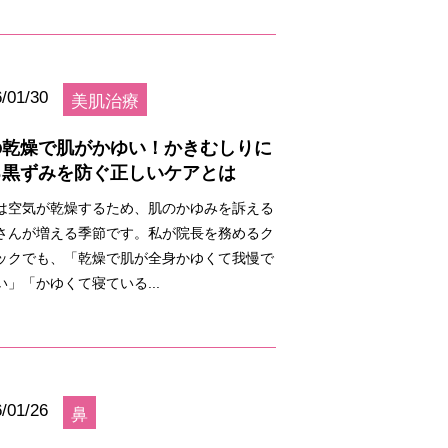
/01/30
美肌治療
の乾燥で肌がかゆい！かきむしりに
る黒ずみを防ぐ正しいケアとは
は空気が乾燥するため、肌のかゆみを訴える
さんが増える季節です。私が院長を務めるク
ックでも、「乾燥で肌が全身かゆくて我慢で
い」「かゆくて寝ている...
/01/26
鼻