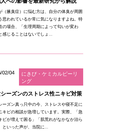
他人への影響を最新研究から解説
が（腋臭症）に悩む方は、自分の体臭が周囲
う思われているか常に気になりますよね。特
性の場合、「生理周期によって匂いが変わ
と感じることはないでしょ...
/02/04
にきび・ケミカルピーリ
ング
験シーズンのストレス性ニキビ対策
シーズン真っ只中の今、ストレスや寝不足に
ニキビの相談が急増しています。実際、「急
キビが増えて困る」「肌荒れがなかなか治ら
」といった声が、当院に...