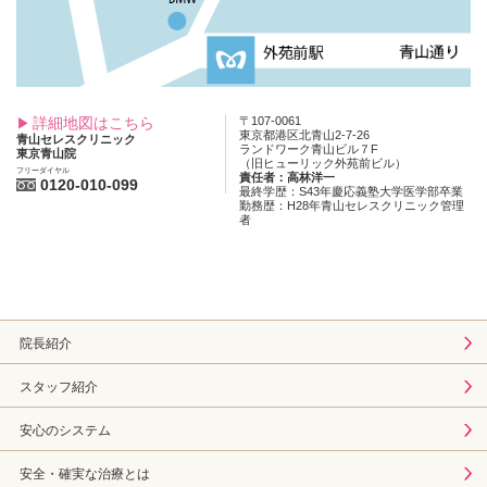
詳細地図はこちら
〒107-0061
東京都港区北青山2-7-26
青山セレスクリニック
ランドワーク青山ビル７F
東京青山院
（旧ヒューリック外苑前ビル）
フリーダイヤル
責任者：高林洋一
0120-010-099
最終学歴：S43年慶応義塾大学医学部卒業
勤務歴：H28年青山セレスクリニック管理
者
院長紹介
スタッフ紹介
安心のシステム
安全・確実な治療とは