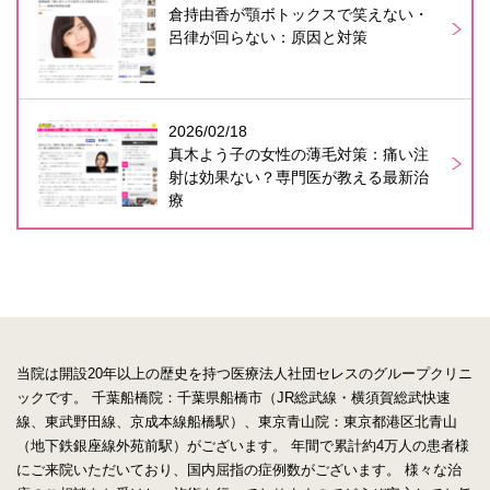
倉持由香が顎ボトックスで笑えない・
呂律が回らない：原因と対策
2026/02/18
真木よう子の女性の薄毛対策：痛い注
射は効果ない？専門医が教える最新治
療
当院は開設20年以上の歴史を持つ医療法人社団セレスのグループクリニ
ックです。
千葉船橋院：千葉県船橋市（JR総武線・横須賀総武快速
線、東武野田線、京成本線船橋駅）、東京青山院：東京都港区北青山
（地下鉄銀座線外苑前駅）がございます。
年間で累計約4万人の患者様
にご来院いただいており、国内屈指の症例数がございます。
様々な治