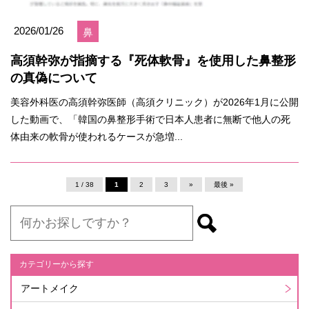
2026/01/26
鼻
高須幹弥が指摘する『死体軟骨』を使用した鼻整形
の真偽について
美容外科医の高須幹弥医師（高須クリニック）が2026年1月に公開
した動画で、「韓国の鼻整形手術で日本人患者に無断で他人の死
体由来の軟骨が使われるケースが急増...
1 / 38
1
2
3
»
最後 »
カテゴリーから探す
アートメイク