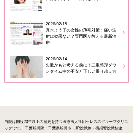
2026/02/18
真木よう子の女性の薄毛対策：痛い注
射は効果ない？専門医が教える最新治
療
2026/02/14
失敗かもと考える前に！二重整形ダウ
ンタイム中の不安と正しい乗り越え方
当院は開設20年以上の歴史を持つ医療法人社団セレスのグループクリニ
ックです。
千葉船橋院：千葉県船橋市（JR総武線・横須賀総武快速