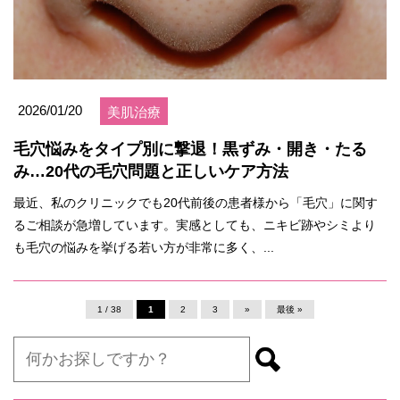
2026/01/20
美肌治療
毛穴悩みをタイプ別に撃退！黒ずみ・開き・たる
み…20代の毛穴問題と正しいケア方法
最近、私のクリニックでも20代前後の患者様から「毛穴」に関す
るご相談が急増しています。実感としても、ニキビ跡やシミより
も毛穴の悩みを挙げる若い方が非常に多く、...
1 / 38
1
2
3
»
最後 »