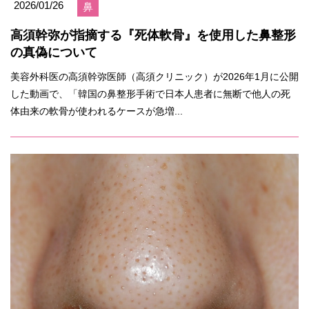
2026/01/26
鼻
高須幹弥が指摘する『死体軟骨』を使用した鼻整形
の真偽について
美容外科医の高須幹弥医師（高須クリニック）が2026年1月に公開
した動画で、「韓国の鼻整形手術で日本人患者に無断で他人の死
体由来の軟骨が使われるケースが急増...