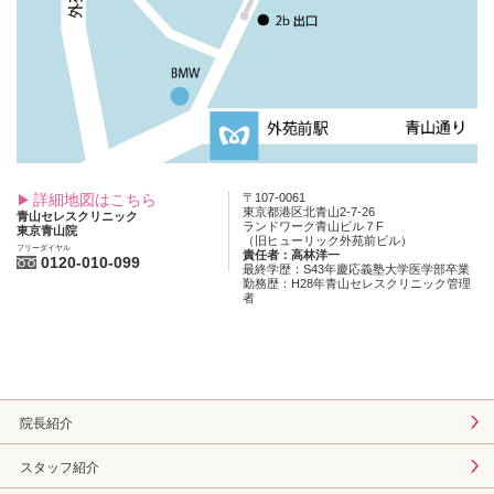
詳細地図はこちら
〒107-0061
東京都港区北青山2-7-26
青山セレスクリニック
ランドワーク青山ビル７F
東京青山院
（旧ヒューリック外苑前ビル）
フリーダイヤル
責任者：高林洋一
0120-010-099
最終学歴：S43年慶応義塾大学医学部卒業
勤務歴：H28年青山セレスクリニック管理
者
院長紹介
スタッフ紹介