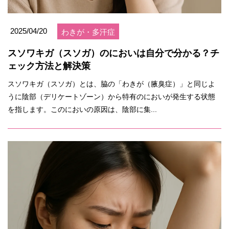
2025/04/20
わきが・多汗症
スソワキガ（スソガ）のにおいは自分で分かる？チ
ェック方法と解決策
スソワキガ（スソガ）とは、脇の「わきが（腋臭症）」と同じよ
うに陰部（デリケートゾーン）から特有のにおいが発生する状態
を指します​。このにおいの原因は、陰部に集...