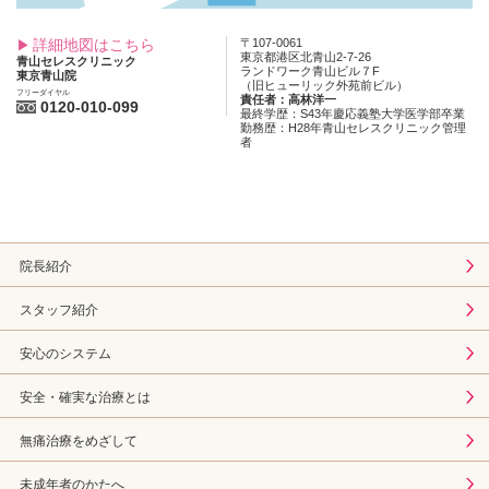
詳細地図はこちら
〒107-0061
東京都港区北青山2-7-26
青山セレスクリニック
ランドワーク青山ビル７F
東京青山院
（旧ヒューリック外苑前ビル）
フリーダイヤル
責任者：高林洋一
0120-010-099
最終学歴：S43年慶応義塾大学医学部卒業
勤務歴：H28年青山セレスクリニック管理
者
院長紹介
スタッフ紹介
安心のシステム
安全・確実な治療とは
無痛治療をめざして
未成年者のかたへ