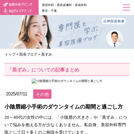
美容外科・美容皮膚科・形成外科
東京・千葉
トップ
>
院長ブログ
>
黒ずみ
「黒ずみ」についての記事まとめ
2025/07/11
その他
小陰唇縮小手術のダウンタイムの期間と過ごし方
20～40代の女性の中には、「小陰唇の大きさ」や「黒ずみ」につ
いて悩みを抱える方が少なくありません。私自身、美容外科専門
医として日々多くのご相談を受けています...