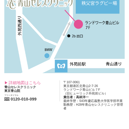
詳細地図はこちら
〒107-0061
東京都港区北青山2-7-26
青山セレスクリニック
ランドワーク青山ビル７F
東京青山院
（旧ヒューリック外苑前ビル）
フリーダイヤル
責任者：高林洋一
0120-010-099
最終学歴：S43年慶応義塾大学医学部卒業
勤務歴：H28年青山セレスクリニック管理
者