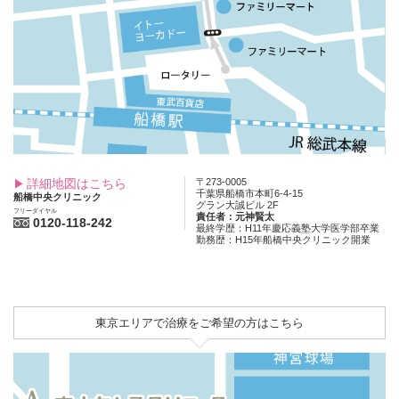
詳細地図はこちら
〒273-0005
千葉県船橋市本町6-4-15
船橋中央クリニック
グラン大誠ビル 2F
フリーダイヤル
責任者：元神賢太
0120-118-242
最終学歴：H11年慶応義塾大学医学部卒業
勤務歴：H15年船橋中央クリニック開業
東京エリアで治療をご希望の方はこちら