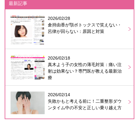
最新記事
2026/02/28
倉持由香が顎ボトックスで笑えない・
呂律が回らない：原因と対策
2026/02/18
真木よう子の女性の薄毛対策：痛い注
射は効果ない？専門医が教える最新治
療
2026/02/14
失敗かもと考える前に！二重整形ダウ
ンタイム中の不安と正しい乗り越え方