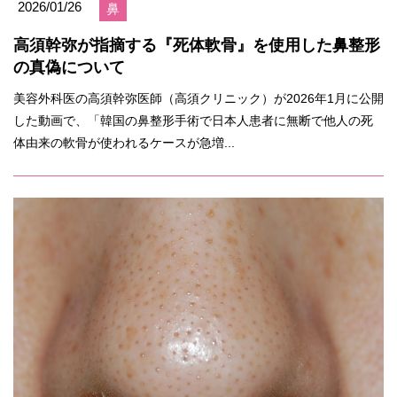
2026/01/26
鼻
高須幹弥が指摘する『死体軟骨』を使用した鼻整形
の真偽について
美容外科医の高須幹弥医師（高須クリニック）が2026年1月に公開
した動画で、「韓国の鼻整形手術で日本人患者に無断で他人の死
体由来の軟骨が使われるケースが急増...