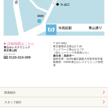
詳細地図はこちら
〒107-0061
東京都港区北青山2-7-26
青山セレスクリニック
ランドワーク青山ビル７F
東京青山院
（旧ヒューリック外苑前ビル）
フリーダイヤル
責任者：高林洋一
0120-010-099
最終学歴：S43年慶応義塾大学医学部卒業
勤務歴：H28年青山セレスクリニック管理
者
院長紹介
スタッフ紹介