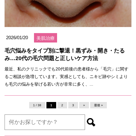
2026/01/20
美肌治療
毛穴悩みをタイプ別に撃退！黒ずみ・開き・たる
み…20代の毛穴問題と正しいケア方法
最近、私のクリニックでも20代前後の患者様から「毛穴」に関す
るご相談が急増しています。実感としても、ニキビ跡やシミより
も毛穴の悩みを挙げる若い方が非常に多く、...
1 / 38
1
2
3
»
最後 »