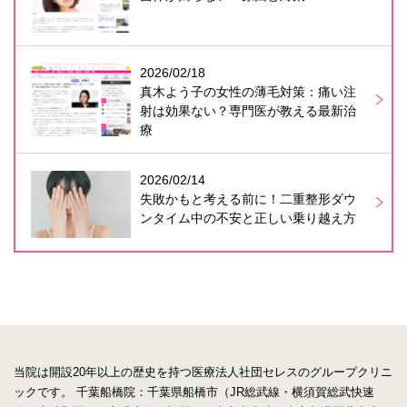
2026/02/18
真木よう子の女性の薄毛対策：痛い注
射は効果ない？専門医が教える最新治
療
2026/02/14
失敗かもと考える前に！二重整形ダウ
ンタイム中の不安と正しい乗り越え方
当院は開設20年以上の歴史を持つ医療法人社団セレスのグループクリニ
ックです。
千葉船橋院：千葉県船橋市（JR総武線・横須賀総武快速