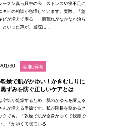
シーズン真っ只中の今、ストレスや寝不足に
ニキビの相談が急増しています。実際、「急
キビが増えて困る」「肌荒れがなかなか治ら
」といった声が、当院に...
/01/30
美肌治療
の乾燥で肌がかゆい！かきむしりに
る黒ずみを防ぐ正しいケアとは
は空気が乾燥するため、肌のかゆみを訴える
さんが増える季節です。私が院長を務めるク
ックでも、「乾燥で肌が全身かゆくて我慢で
い」「かゆくて寝ている...