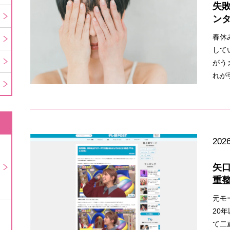
失
ン
春休
して
がう
れが
2026
矢
重
元モ
20
て二