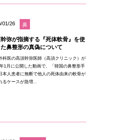
/01/26
鼻
須幹弥が指摘する『死体軟骨』を使
した鼻整形の真偽について
外科医の高須幹弥医師（高須クリニック）が
26年1月に公開した動画で、「韓国の鼻整形手
日本人患者に無断で他人の死体由来の軟骨が
れるケースが急増...