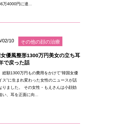
6万4000円に達...
/02/10
その他の顔の治療
女優風整形1300万円美女の立ち耳
年で戻った話
、総額1300万円もの費用をかけて“韓国女優
イス”に生まれ変わった女性のニュースが話
なりました。 その女性・もえさんは小顔効
狙い、耳を正面に向...