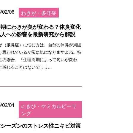
/02/06
わきが・多汗症
卵期にわきが臭が変わる？体臭変化
他人への影響を最新研究から解説
が（腋臭症）に悩む方は、自分の体臭が周囲
う思われているか常に気になりますよね。特
性の場合、「生理周期によって匂いが変わ
と感じることはないでしょ...
/02/04
にきび・ケミカルピーリ
ング
験シーズンのストレス性ニキビ対策