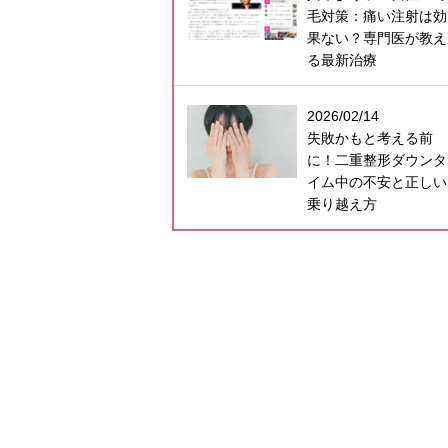
毛対策：痛い注射は効
果ない？専門医が教え
る最新治療
2026/02/14
失敗かもと考える前
に！二重整形ダウンタ
イム中の不安と正しい
乗り越え方