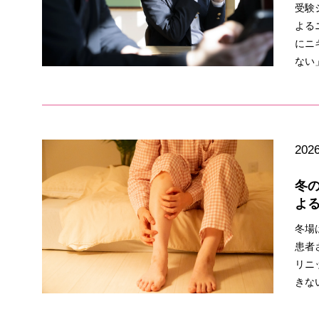
受験
よる
にニ
ない
2026
冬
よ
冬場
患者
リニ
きな