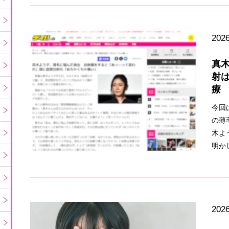
2026
真
射
療
今回
の薄
木よ
明か
2026