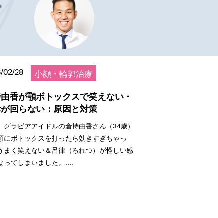
/02/28
小顔・輪郭治療
持由香が顎ボトックスで笑えない・
律が回らない：原因と対策
、グラビアアイドルの倉持由香さん（34歳）
顎にボトックスを打ったら効きすぎちゃっ
うまく笑えない＆呂律（ろれつ）が怪しい感
なってしまいました。....