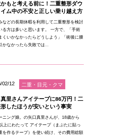
敗かもと考える前に！二重整形ダウ
タイム中の不安と正しい乗り越え方
みなどの長期休暇を利用して二重整形を検討
いる方は多いと思います。 一方で、「手術
まくいかなかったらどうしよう」「術後に腫
引かなかったら失敗では...
/02/12
二重・目元・クマ
口真里さんアイテープに86万円！二
整形したほうが安いという事実
ーニング娘。の矢口真里さんが、18歳から
年以上にわたって アイテープ（まぶたに貼っ
重を作るテープ）を使い続け、その費用総額