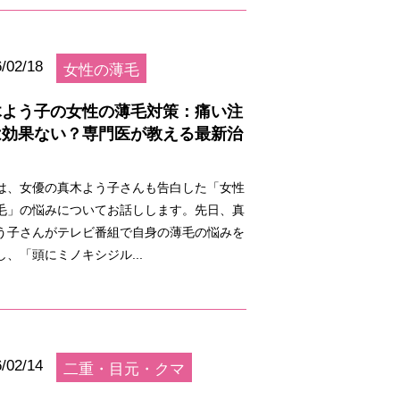
/02/18
女性の薄毛
木よう子の女性の薄毛対策：痛い注
は効果ない？専門医が教える最新治
は、女優の真木よう子さんも告白した「女性
毛」の悩みについてお話しします。先日、真
う子さんがテレビ番組で自身の薄毛の悩みを
し、「頭にミノキシジル...
/02/14
二重・目元・クマ