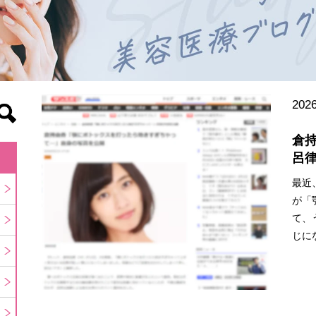
2026
倉
呂
最近
が「
て、
じに