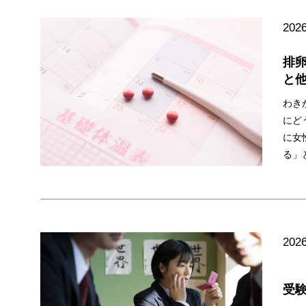
2026
排
と
わき
にど
に女
る」
2026
受