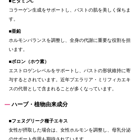
■ビタミン
C
コラーゲン生成をサポートし、バストの肌を美しく保ちま
す。
■亜鉛
ホルモンバランスを調整し、全身の代謝に重要な役割を担
います。
■ボロン（ホウ素）
エストロゲンレベルをサポートし、バストの形状維持に寄
与するとされています。近年プエラリア・ミリフィカエキ
スの代替として含まれることが多くなっています。
ハーブ・植物由来成分
■フェヌグリーク種子エキス
女性が摂取した場合は、女性ホルモンを調整し、母乳分泌
のサポート作用も期待されています。