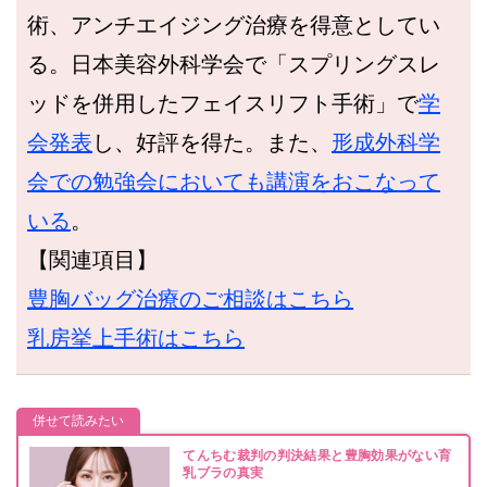
術、アンチエイジング治療を得意としてい
る。日本美容外科学会で「
スプリングスレ
ッドを併用したフェイスリフト手術」で
学
会発表
し、好評を得た。また、
形成外科学
会での勉強会においても講演をおこなって
いる
。
【関連項目】
豊胸バッグ治療のご相談はこちら
乳房挙上手術はこちら
併せて読みたい
てんちむ裁判の判決結果と豊胸効果がない育
乳ブラの真実