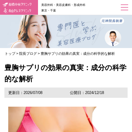
美容外科・美容皮膚科・形成外科
東京・千葉
トップ
>
院長ブログ
>
豊胸サプリの効果の真実：成分の科学的な解析
豊胸サプリの効果の真実：成分の科学
的な解析
更新日：2026/07/08
公開日：2024/12/18