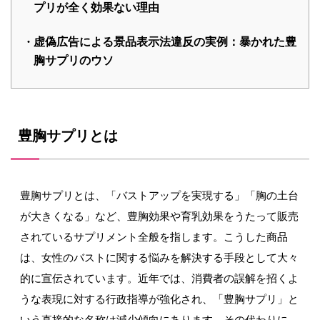
プリが全く効果ない理由
虚偽広告による景品表示法違反の実例：暴かれた豊
胸サプリのウソ
豊胸サプリとは
豊胸サプリとは、「バストアップを実現する」「胸の土台
が大きくなる」など、豊胸効果や育乳効果をうたって販売
されているサプリメント全般を指します。こうした商品
は、女性のバストに関する悩みを解決する手段として大々
的に宣伝されています。近年では、消費者の誤解を招くよ
うな表現に対する行政指導が強化され、「豊胸サプリ」と
いう直接的な名称は減少傾向にあります。その代わりに、