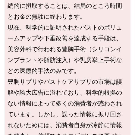
続的に摂取することは、結局のところ時間
とお金の無駄に終わります。
現在、科学的に証明されたバストのボリュ
ームアップや下垂改善を達成する手段は、
美容外科で行われる豊胸手術（シリコンイ
ンプラントや脂肪注入）や乳房挙上手術な
どの医療的手法のみです。
豊胸サプリやバストケアサプリの市場は誤
解や誇大広告に溢れており、科学的根拠の
ない情報によって多くの消費者が惑わされ
ています。しかし、誤った情報に振り回さ
れないためには、消費者自身が冷静に情報