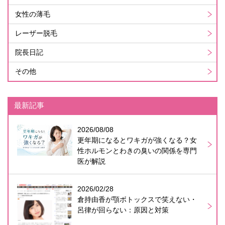
女性の薄毛
レーザー脱毛
院長日記
その他
最新記事
2026/08/08
更年期になるとワキガが強くなる？女
性ホルモンとわきの臭いの関係を専門
医が解説
2026/02/28
倉持由香が顎ボトックスで笑えない・
呂律が回らない：原因と対策