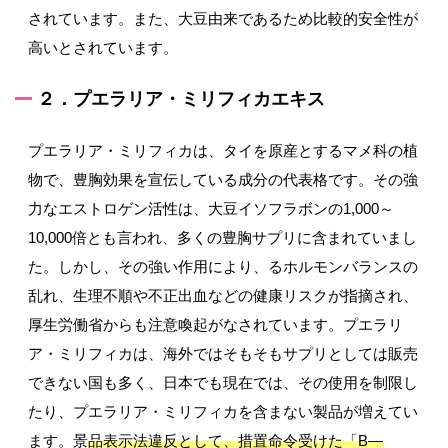
されています。また、大豆由来であるため比較的安全性が
高いとされています。
２．プエラリア・ミリフィカエキス
プエラリア・ミリフィカは、タイを原産とするマメ科の植
物で、豊胸効果を宣伝している成分の代表格です。その強
力なエストロゲン活性は、大豆イソフラボンの
1,000
～
10,000
倍とも言われ、多くの豊胸サプリに含まれていまし
た。しかし、その強い作用により、るホルモンバランスの
乱れ、生理不順や不正出血などの健康リスクが指摘され、
厚生労働省からも注意喚起がなされています。プエラリ
ア・ミリフィカは、海外ではそもそもサプリとしては販売
できない国も多く、日本でも現在では、その使用を制限し
たり、プエラリア・ミリフィカを含まない製品が増えてい
ます。景
品表示法違反として、措置命令受けた「B—