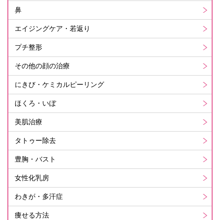
鼻
エイジングケア・若返り
プチ整形
その他の顔の治療
にきび・ケミカルピーリング
ほくろ・いぼ
美肌治療
タトゥー除去
豊胸・バスト
女性化乳房
わきが・多汗症
痩せる方法