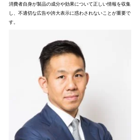
消費者自身が製品の成分や効果について正しい情報を収集
し、不適切な広告や誇大表示に惑わされないことが重要で
す。