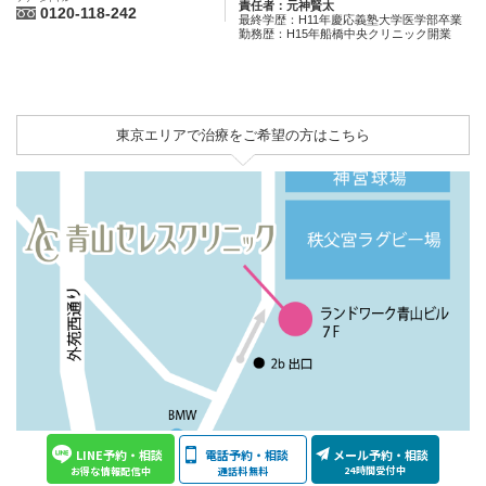
責任者：元神賢太
0120-118-242
最終学歴：H11年慶応義塾大学医学部卒業
勤務歴：H15年船橋中央クリニック開業
東京エリアで治療をご希望の方はこちら
LINE予約・相談
電話予約・相談
メール予約・相談
24時間受付中
通話料無料
お得な情報配信中