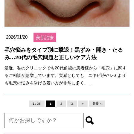
2026/01/20
美肌治療
毛穴悩みをタイプ別に撃退！黒ずみ・開き・たる
み…20代の毛穴問題と正しいケア方法
最近、私のクリニックでも20代前後の患者様から「毛穴」に関す
るご相談が急増しています。実感としても、ニキビ跡やシミより
も毛穴の悩みを挙げる若い方が非常に多く、...
1 / 38
1
2
3
»
最後 »