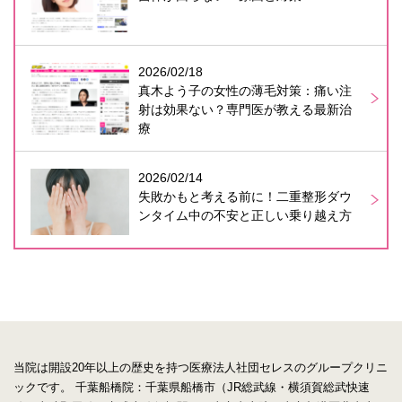
2026/02/18
真木よう子の女性の薄毛対策：痛い注
射は効果ない？専門医が教える最新治
療
2026/02/14
失敗かもと考える前に！二重整形ダウ
ンタイム中の不安と正しい乗り越え方
当院は開設20年以上の歴史を持つ医療法人社団セレスのグループクリニ
ックです。
千葉船橋院：千葉県船橋市（JR総武線・横須賀総武快速