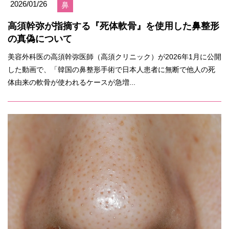
2026/01/26
鼻
高須幹弥が指摘する『死体軟骨』を使用した鼻整形
の真偽について
美容外科医の高須幹弥医師（高須クリニック）が2026年1月に公開
した動画で、「韓国の鼻整形手術で日本人患者に無断で他人の死
体由来の軟骨が使われるケースが急増...