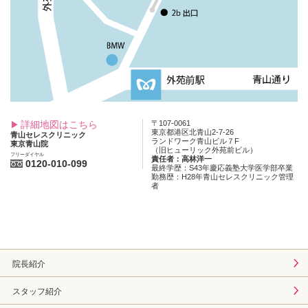
詳細地図はこちら
〒107-0061
東京都港区北青山2-7-26
青山セレスクリニック
ランドワーク青山ビル７F
東京青山院
（旧ヒューリック外苑前ビル）
フリーダイヤル
責任者：高林洋一
0120-010-099
最終学歴：S43年慶応義塾大学医学部卒業
勤務歴：H28年青山セレスクリニック管理
者
院長紹介
スタッフ紹介