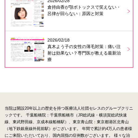
2026/02/28
倉持由香が顎ボトックスで笑えない・
呂律が回らない：原因と対策
2026/02/18
真木よう子の女性の薄毛対策：痛い注
射は効果ない？専門医が教える最新治
療
当院は開設20年以上の歴史を持つ医療法人社団セレスのグループクリニ
ックです。
千葉船橋院：千葉県船橋市（JR総武線・横須賀総武快速
線、東武野田線、京成本線船橋駅）、東京青山院：東京都港区北青山
（地下鉄銀座線外苑前駅）がございます。
年間で累計約4万人の患者様
にご来院いただいており、国内屈指の症例数がございます。
様々な治