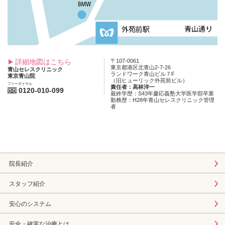
詳細地図はこちら
〒107-0061
東京都港区北青山2-7-26
青山セレスクリニック
ランドワーク青山ビル７F
東京青山院
（旧ヒューリック外苑前ビル）
フリーダイヤル
責任者：高林洋一
0120-010-099
最終学歴：S43年慶応義塾大学医学部卒業
勤務歴：H28年青山セレスクリニック管理
者
院長紹介
スタッフ紹介
安心のシステム
安全・確実な治療とは