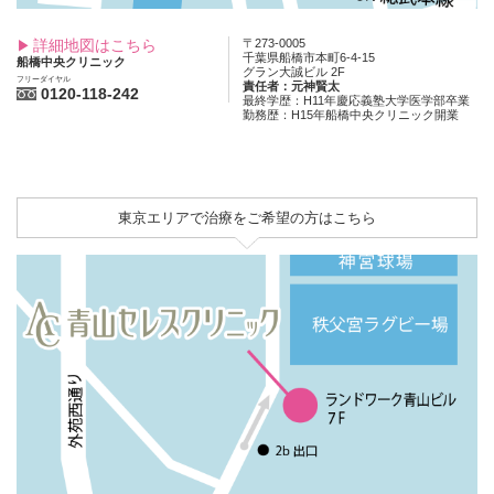
詳細地図はこちら
〒273-0005
千葉県船橋市本町6-4-15
船橋中央クリニック
グラン大誠ビル 2F
フリーダイヤル
責任者：元神賢太
0120-118-242
最終学歴：H11年慶応義塾大学医学部卒業
勤務歴：H15年船橋中央クリニック開業
東京エリアで治療をご希望の方はこちら