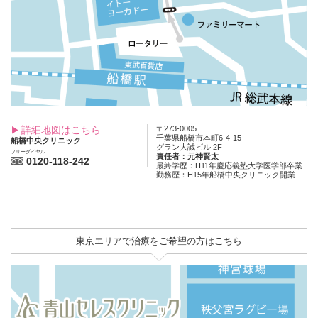
詳細地図はこちら
〒273-0005
千葉県船橋市本町6-4-15
船橋中央クリニック
グラン大誠ビル 2F
フリーダイヤル
責任者：元神賢太
0120-118-242
最終学歴：H11年慶応義塾大学医学部卒業
勤務歴：H15年船橋中央クリニック開業
東京エリアで治療をご希望の方はこちら