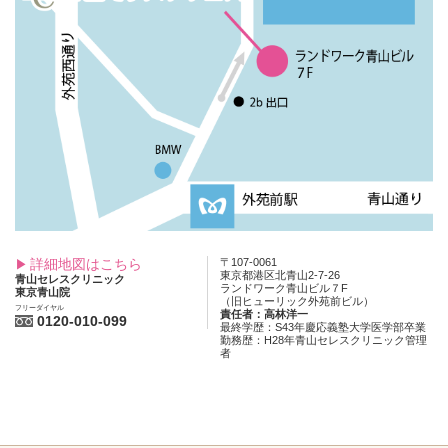
詳細地図はこちら
〒107-0061
東京都港区北青山2-7-26
青山セレスクリニック
ランドワーク青山ビル７F
東京青山院
（旧ヒューリック外苑前ビル）
フリーダイヤル
責任者：高林洋一
0120-010-099
最終学歴：S43年慶応義塾大学医学部卒業
勤務歴：H28年青山セレスクリニック管理
者