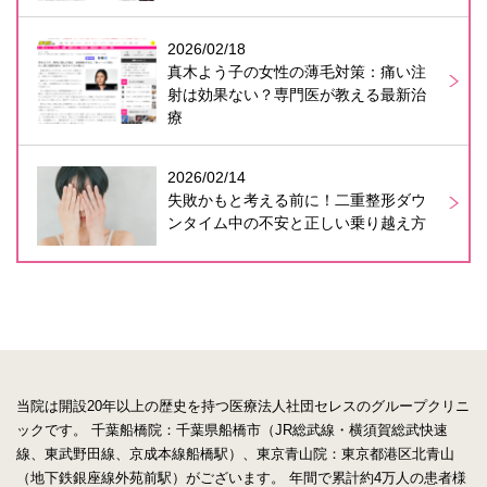
2026/02/18
真木よう子の女性の薄毛対策：痛い注
射は効果ない？専門医が教える最新治
療
2026/02/14
失敗かもと考える前に！二重整形ダウ
ンタイム中の不安と正しい乗り越え方
当院は開設20年以上の歴史を持つ医療法人社団セレスのグループクリニ
ックです。
千葉船橋院：千葉県船橋市（JR総武線・横須賀総武快速
線、東武野田線、京成本線船橋駅）、東京青山院：東京都港区北青山
（地下鉄銀座線外苑前駅）がございます。
年間で累計約4万人の患者様