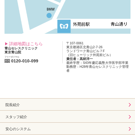
詳細地図はこちら
〒107-0061
東京都港区北青山2-7-26
青山セレスクリニック
ランドワーク青山ビル７F
東京青山院
（旧ヒューリック外苑前ビル）
フリーダイヤル
責任者：高林洋一
0120-010-099
最終学歴：S43年慶応義塾大学医学部卒業
勤務歴：H28年青山セレスクリニック管理
者
院長紹介
スタッフ紹介
安心のシステム