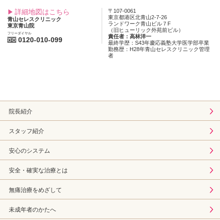
詳細地図はこちら
〒107-0061
東京都港区北青山2-7-26
青山セレスクリニック
ランドワーク青山ビル７F
東京青山院
（旧ヒューリック外苑前ビル）
フリーダイヤル
責任者：高林洋一
0120-010-099
最終学歴：S43年慶応義塾大学医学部卒業
勤務歴：H28年青山セレスクリニック管理
者
院長紹介
スタッフ紹介
安心のシステム
安全・確実な治療とは
無痛治療をめざして
未成年者のかたへ