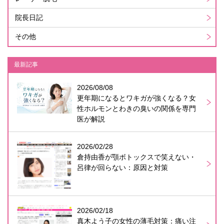
院長日記
その他
最新記事
2026/08/08
更年期になるとワキガが強くなる？女
性ホルモンとわきの臭いの関係を専門
医が解説
2026/02/28
倉持由香が顎ボトックスで笑えない・
呂律が回らない：原因と対策
2026/02/18
真木よう子の女性の薄毛対策：痛い注