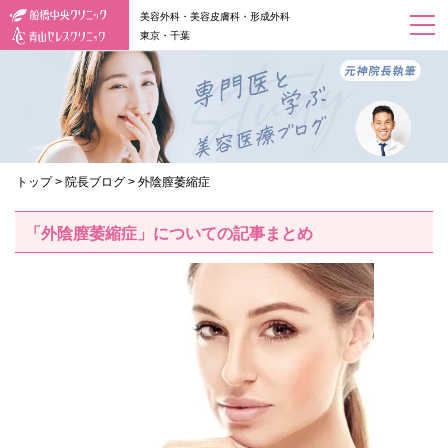
美容外科・美容皮膚科・形成外科
東京・千葉
トップ
>
院長ブログ
>
外陰膣萎縮症
「外陰膣萎縮症」についての記事まとめ