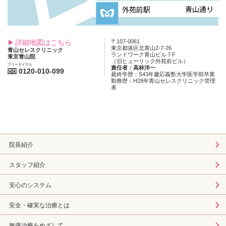
詳細地図はこちら
〒107-0061
東京都港区北青山2-7-26
青山セレスクリニック
ランドワーク青山ビル７F
東京青山院
（旧ヒューリック外苑前ビル）
フリーダイヤル
責任者：高林洋一
0120-010-099
最終学歴：S43年慶応義塾大学医学部卒業
勤務歴：H28年青山セレスクリニック管理
者
院長紹介
スタッフ紹介
安心のシステム
安全・確実な治療とは
無痛治療をめざして