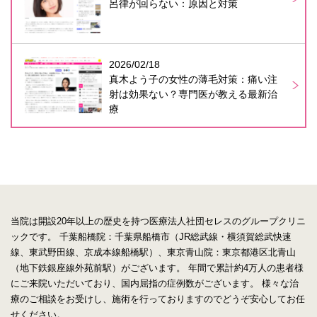
呂律が回らない：原因と対策
2026/02/18
真木よう子の女性の薄毛対策：痛い注
射は効果ない？専門医が教える最新治
療
当院は開設20年以上の歴史を持つ医療法人社団セレスのグループクリニ
ックです。
千葉船橋院：千葉県船橋市（JR総武線・横須賀総武快速
線、東武野田線、京成本線船橋駅）、東京青山院：東京都港区北青山
（地下鉄銀座線外苑前駅）がございます。
年間で累計約4万人の患者様
にご来院いただいており、国内屈指の症例数がございます。
様々な治
療のご相談をお受けし、施術を行っておりますのでどうぞ安心してお任
せください。