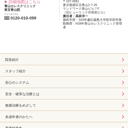
詳細地図はこちら
〒107-0061
東京都港区北青山2-7-26
青山セレスクリニック
ランドワーク青山ビル７F
東京青山院
（旧ヒューリック外苑前ビル）
フリーダイヤル
責任者：高林洋一
0120-010-099
最終学歴：S43年慶応義塾大学医学部卒業
勤務歴：H28年青山セレスクリニック管理
者
院長紹介
スタッフ紹介
安心のシステム
安全・確実な治療とは
無痛治療をめざして
未成年者のかたへ