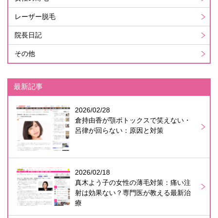
レーザー脱毛
院長日記
その他
最新記事
2026/02/28
倉持由香が顎ボトックスで笑えない・
呂律が回らない：原因と対策
2026/02/18
真木よう子の女性の薄毛対策：痛い注
射は効果ない？専門医が教える最新治
療