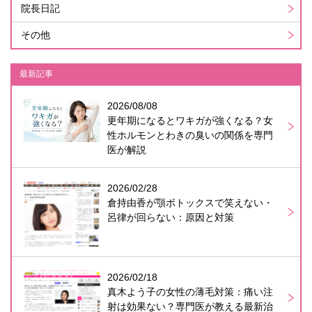
院長日記
その他
最新記事
2026/08/08
更年期になるとワキガが強くなる？女
性ホルモンとわきの臭いの関係を専門
医が解説
2026/02/28
倉持由香が顎ボトックスで笑えない・
呂律が回らない：原因と対策
2026/02/18
真木よう子の女性の薄毛対策：痛い注
射は効果ない？専門医が教える最新治