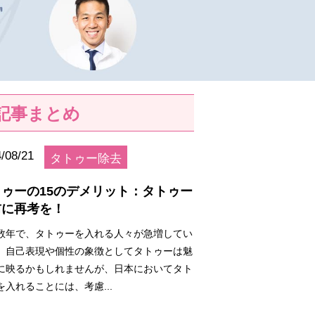
記事まとめ
/08/21
タトゥー除去
トゥーの15のデメリット：タトゥー
前に再考を！
数年で、タトゥーを入れる人々が急増してい
。自己表現や個性の象徴としてタトゥーは魅
に映るかもしれませんが、日本においてタト
を入れることには、考慮...