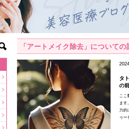
「アートメイク除去」についての
2024
タ
の
ここ
ます
力的
ゥー