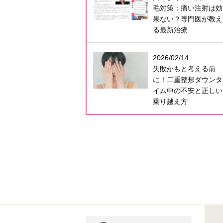
毛対策：痛い注射は効
果ない？専門医が教え
る最新治療
2026/02/14
失敗かもと考える前
に！二重整形ダウンタ
イム中の不安と正しい
乗り越え方