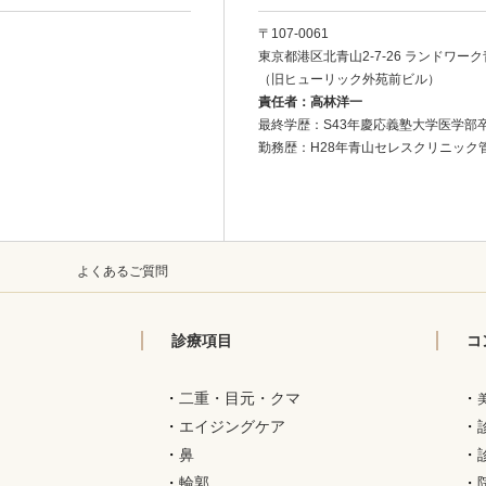
〒107-0061
東京都港区北青山2-7-26
ランドワーク
（旧ヒューリック外苑前ビル）
責任者：高林洋一
最終学歴：S43年慶応義塾大学医学部
勤務歴：H28年青山セレスクリニック
ー
よくあるご質問
診療項目
コ
・
二重・目元・クマ
・
・
エイジングケア
・
・
鼻
・
・
輪郭
・