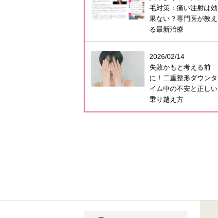
毛対策：痛い注射は効
果ない？専門医が教え
る最新治療
2026/02/14
失敗かもと考える前
に！二重整形ダウンタ
イム中の不安と正しい
乗り越え方