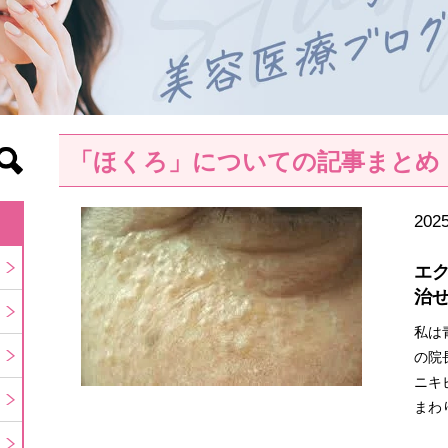
「ほくろ」についての記事まとめ
2025
エ
治
私は
の院
ニキ
まわ