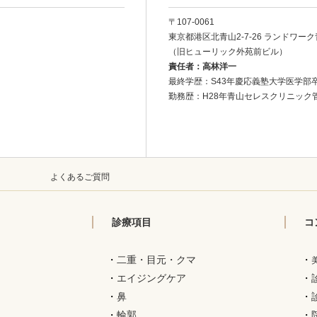
〒107-0061
東京都港区北青山2-7-26
ランドワーク
（旧ヒューリック外苑前ビル）
責任者：高林洋一
最終学歴：S43年慶応義塾大学医学部
勤務歴：H28年青山セレスクリニック
ー
よくあるご質問
診療項目
コ
・
二重・目元・クマ
・
・
エイジングケア
・
・
鼻
・
・
輪郭
・