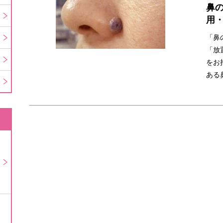
鼻
用
「鼻
「放
をお
ある