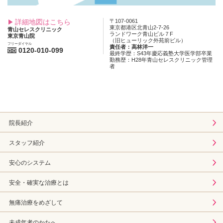
詳細地図はこちら
〒107-0061
東京都港区北青山2-7-26
青山セレスクリニック
ランドワーク青山ビル７F
東京青山院
（旧ヒューリック外苑前ビル）
フリーダイヤル
責任者：高林洋一
0120-010-099
最終学歴：S43年慶応義塾大学医学部卒業
勤務歴：H28年青山セレスクリニック管理
者
院長紹介
スタッフ紹介
安心のシステム
安全・確実な治療とは
無痛治療をめざして
未成年者のかたへ