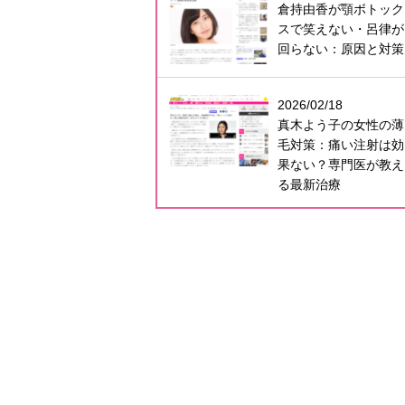
倉持由香が顎ボトック
スで笑えない・呂律が
回らない：原因と対策
2026/02/18
真木よう子の女性の薄
毛対策：痛い注射は効
果ない？専門医が教え
る最新治療