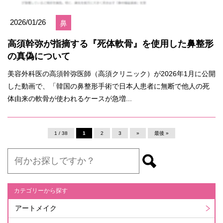
2026/01/26
鼻
高須幹弥が指摘する『死体軟骨』を使用した鼻整形
の真偽について
美容外科医の高須幹弥医師（高須クリニック）が2026年1月に公開
した動画で、「韓国の鼻整形手術で日本人患者に無断で他人の死
体由来の軟骨が使われるケースが急増...
1 / 38
1
2
3
»
最後 »
カテゴリーから探す
アートメイク