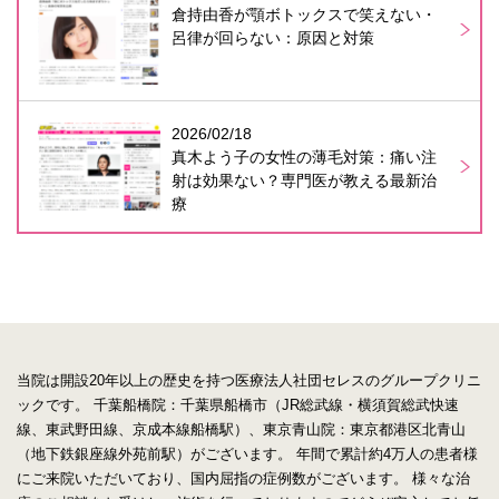
倉持由香が顎ボトックスで笑えない・
呂律が回らない：原因と対策
2026/02/18
真木よう子の女性の薄毛対策：痛い注
射は効果ない？専門医が教える最新治
療
当院は開設20年以上の歴史を持つ医療法人社団セレスのグループクリニ
ックです。
千葉船橋院：千葉県船橋市（JR総武線・横須賀総武快速
線、東武野田線、京成本線船橋駅）、東京青山院：東京都港区北青山
（地下鉄銀座線外苑前駅）がございます。
年間で累計約4万人の患者様
にご来院いただいており、国内屈指の症例数がございます。
様々な治