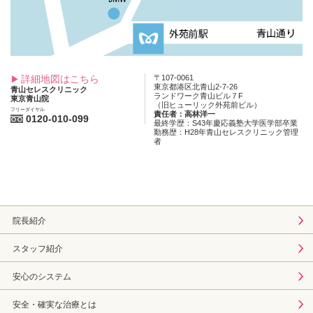
詳細地図はこちら
〒107-0061
東京都港区北青山2-7-26
青山セレスクリニック
ランドワーク青山ビル７F
東京青山院
（旧ヒューリック外苑前ビル）
フリーダイヤル
責任者：高林洋一
0120-010-099
最終学歴：S43年慶応義塾大学医学部卒業
勤務歴：H28年青山セレスクリニック管理
者
院長紹介
スタッフ紹介
安心のシステム
安全・確実な治療とは