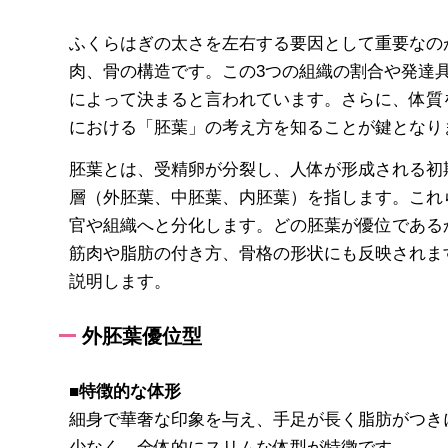
ふくらはぎの太さを左右する要因として重要なの
肉、骨の構造です。この
3
つの組織の割合や発達
によって決まると言われています。さらに、体質
における「胚葉」の考え方を知ることが鍵となり
胚葉とは、受精卵が分裂し、人体が形成される初
層（外胚葉、中胚葉、内胚葉）を指します。これ
官や組織へと分化します。どの胚葉が優位である
筋肉や脂肪の付き方、骨格の形状にも反映されま
説明します。
外胚葉優位型
■特徴的な体形
細身で華奢な印象を与え、手足が長く脂肪がつき
少なく、全体的にスリムな体型が特徴です。