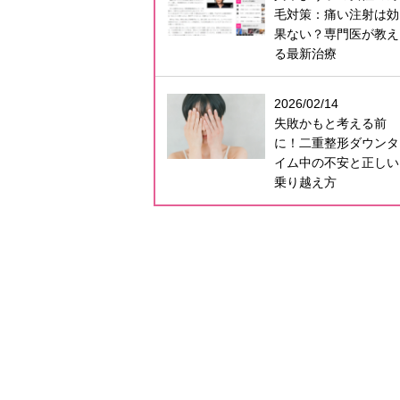
毛対策：痛い注射は効
果ない？専門医が教え
る最新治療
2026/02/14
失敗かもと考える前
に！二重整形ダウンタ
イム中の不安と正しい
乗り越え方